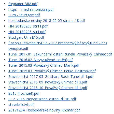
Skypaper BIM.pdf
https___media.monitora.pdf
Euro - Stuttgart.pdf
hospodarske-noviny-2018-02-05-strana-18.pdf
HN_20180205_str11.pdf
HN_20180205_str1.pdf
Stuttgart-Ulm E15.pdf
Časopis Stavebnictví 12_2017 Brennerský bázový tunel - bez
synopse.pdf
Tunel_2017.01_Sekundární_ostění_tunelu_Považský_Chlmec.pdf
Tunel_2016.02_Nevyztužené_ostění.pdf
Tunel_2015.03_Považský Chlmec_Mařík.pdf
Tunel_2015.03_Považský Chlmec_Petko_Pastrnak.pdf
Stavebnictvi_2017_05_Gotthard Basis Tunel díl 1.pdf
Stavebnictvi_2016_09_Považský Chlmec díl 3.pdf
Stavebnictvi_2015_10_Považský Chlmec díl 1.pdf
S515 (hochtief).pdf
IS_2_2016_Nevyztuzene_osteni_dil_01.pdf
stavebnictví.pdf
20171204_Hospodářské noviny_Krčmář.pdf