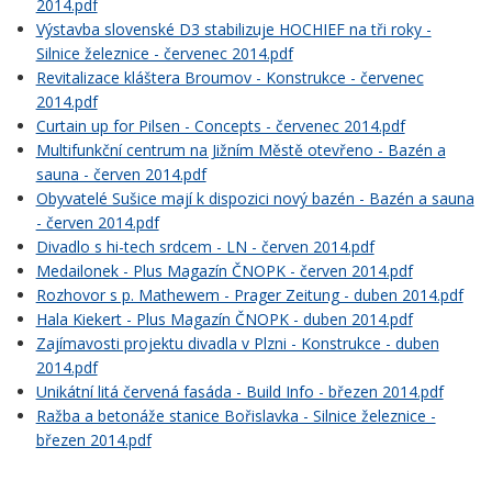
2014.pdf
Výstavba slovenské D3 stabilizuje HOCHIEF na tři roky -
Silnice železnice - červenec 2014.pdf
Revitalizace kláštera Broumov - Konstrukce - červenec
2014.pdf
Curtain up for Pilsen - Concepts - červenec 2014.pdf
Multifunkční centrum na Jižním Městě otevřeno - Bazén a
sauna - červen 2014.pdf
Obyvatelé Sušice mají k dispozici nový bazén - Bazén a sauna
- červen 2014.pdf
Divadlo s hi-tech srdcem - LN - červen 2014.pdf
Medailonek - Plus Magazín ČNOPK - červen 2014.pdf
Rozhovor s p. Mathewem - Prager Zeitung - duben 2014.pdf
Hala Kiekert - Plus Magazín ČNOPK - duben 2014.pdf
Zajímavosti projektu divadla v Plzni - Konstrukce - duben
2014.pdf
Unikátní litá červená fasáda - Build Info - březen 2014.pdf
Ražba a betonáže stanice Bořislavka - Silnice železnice -
březen 2014.pdf