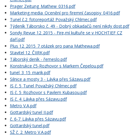
Prager Zeitung_Mathew_0316.pdf
Marketing media_Ocenění pro firemní časopisy_0416.pdf
Tunel č.2_fotoreportáž Považský Chlmec.pdf
Týdeník Táborsko č. 49 - Dobrý obkadačů není nikdy dost.pdf
Sondy Revue 12_2015 - Fire,mí kultuře se v HOCHTIEF CZ
daří.pdf
Plus 12_2015_7 otázek pro pana Mathewa.pdf
Stavitel 12_ČIIRK.pdf
Táborský deník - řemeslo.pdf
Konstrukce č5-Rozhovor s Markem Čepelou.pdf
tunel_3_15_marik.pdf
Silnice a mosty 3 - Lávka přes Sázavu.pdf
IS č. 5_Tunel Považský Chlmec.pdf
IS č. 5_Rozhovor s Pavlem Kubasou.pdf
IS č. 4_Lávka přes Sázavu.pdf
Metro V.A.pdf
Gottardský tunel II.pdf
č. 6-7_Lávka přes Sázavu.pdf
Gottardský tunel.pdf
SŽ č. 2_Metro V.A.pdf