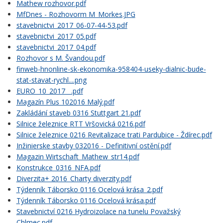
Mathew rozhovor.pdf
MfDnes - Rozhovorm M_Morkes.JPG
stavebnictvi_2017_06-07-44-53.pdf
stavebnictvi_2017_05.pdf
stavebnictvi_2017_04.pdf
Rozhovor s M. Švandou.pdf
finweb-hnonline-sk-ekonomika-958404-useky-dialnic-bude-
stat-stavat-rychl....png
EURO_10_2017__.pdf
Magazín Plus 102016 Malý.pdf
Zakládání staveb 0316 Stuttgart 21.pdf
Silnice železnice RTT Vršovická 0216.pdf
Silnice železnice 0216 Revitalizace trati Pardubice - Ždírec.pdf
Inžinierske stavby 032016 - Definitivní ostění.pdf
Magazin Wirtschaft_Mathew_str14.pdf
Konstrukce_0316_NFA.pdf
Diverzita+ 2016_Charty diverzity.pdf
Týdenník Táborsko 0116 Ocelová krása_2.pdf
Týdenník Táborsko 0116 Ocelová krása.pdf
Stavebnictví 0216 Hydroizolace na tunelu Považský
Chlmec.pdf