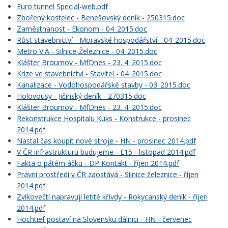
Euro tunnel Special-web.pdf
Zbořený kostelec - Benešovský deník - 250315.doc
Zaměstnanost - Ekonom - 04_2015.doc
Růst stavebnictví - Moravské hospodářství - 04_2015.doc
Metro V.A - Silnice-Železnice - 04_2015.doc
Klášter Broumov - MfDnes - 23. 4. 2015.doc
Krize ve stavebnictví - Stavitel - 04_2015.doc
Kanalizace - Vodohospodářské stavby - 03_2015.doc
Holovousy - Jičinský deník - 270315.doc
Klášter Broumov - MfDnes - 23. 4. 2015.doc
Rekonstrukce Hospitalu Kuks - Konstrukce - prosinec
2014.pdf
Nastal čas koupit nové stroje - HN - prosinec 2014.pdf
V ČR infrastrukturu budujeme - E15 - listopad 2014.pdf
Fakta o pátém áčku - DP Kontakt - říjen 2014.pdf
Právní prostředí v ČR zaostává - Silnice železnice - říjen
2014.pdf
Zvíkovečtí napravují letité křivdy - Rokycanský deník - říjen
2014.pdf
Hochtief postaví na Slovensku dálnici - HN - červenec