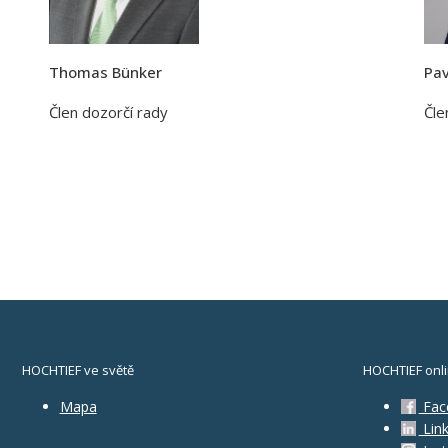
Thomas Bünker
Pav
Člen dozorčí rady
Čle
HOCHTIEF ve světě
HOCHTIEF onl
Mapa
Fac
Link