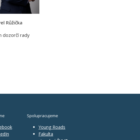
el Růžička
n dozorčí rady
ine
Spolupracujeme
ebook
Young Roads
edIn
Fakulta