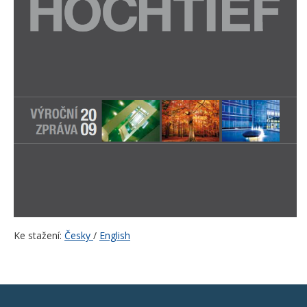
Ke stažení:
Česky
/
English