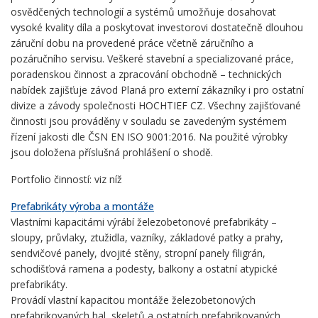
osvědčených technologií a systémů umožňuje dosahovat
vysoké kvality díla a poskytovat investorovi dostatečně dlouhou
záruční dobu na provedené práce včetně záručního a
pozáručního servisu. Veškeré stavební a specializované práce,
poradenskou činnost a zpracování obchodně – technických
nabídek zajišťuje závod Planá pro externí zákazníky i pro ostatní
divize a závody společnosti HOCHTIEF CZ. Všechny zajišťované
činnosti jsou prováděny v souladu se zavedeným systémem
řízení jakosti dle ČSN EN ISO 9001:2016. Na použité výrobky
jsou doložena příslušná prohlášení o shodě.
Portfolio činností: viz níž
P
refabrikáty výroba a montáže
Vlastními kapacitámi výrábí železobetonové prefabrikáty –
sloupy, průvlaky, ztužidla, vazníky, základové patky a prahy,
sendvičové panely, dvojité stěny, stropní panely filigrán,
schodišťová ramena a podesty, balkony a ostatní atypické
prefabrikáty.
Provádí vlastní kapacitou montáže železobetonových
prefabrikovaných hal, skeletů a ostatních prefabrikovaných