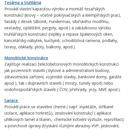
Tesárna a truhlárna
Provádí vlastní kapacitou výrobu a montáž tesařských
konstrukcí (krovy – včetně pokrývačských a klempířských prací,
fasády z desek Silbonit, Fundermax, sibiřského modřínu,
vestavby, opláštění, pergoly, apod.) a zakázkovou výrobu
truhlářských konstrukcí (repliky a repase špaletových oken,
kancelářský nábytek, kuchyně, schodišťová ramena, podlahy,
terasy, obklady, ploty, balkony, apod.).
Monolitické konstrukce
Zajišťuje realizaci železobetonových monolitických konstrukcí
jak pozemních staveb ( bytové a admninstrativní budovy,
zdravotnická zařízení, vojenské stavby, bankovní domy, garáže
apod ), tak i dopravních staveb ( mosty, tunely apod) nebo
vodohospodářských staveb ( ČOV, přehrady, jezy, MVE apod.).
Sanace
Provádí práce se stavební chemií ( např. injektáže, stříkané
izolace, aplikace torkretů), zesilování konstrukcí ( aplikace
uhlíkových lamel a tkanin, chemické kotvení výztuže, reprofilaci)
a povrchové úpravy (tryskání různými abrazivy-VVP, pískování,