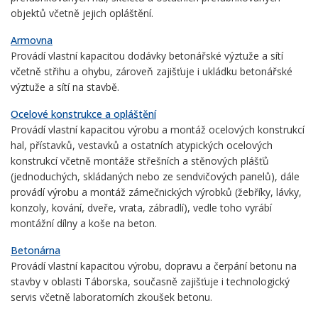
objektů včetně jejich opláštění.
Armovna
Provádí vlastní kapacitou dodávky betonářské výztuže a sítí
včetně střihu a ohybu, zároveň zajišťuje i ukládku betonářské
výztuže a sítí na stavbě.
Ocelové konstrukce a opláštění
Provádí vlastní kapacitou výrobu a montáž ocelových konstrukcí
hal, přístavků, vestavků a ostatních atypických ocelových
konstrukcí včetně montáže střešních a stěnových plášťů
(jednoduchých, skládaných nebo ze sendvičových panelů), dále
provádí výrobu a montáž zámečnických výrobků (žebříky, lávky,
konzoly, kování, dveře, vrata, zábradlí), vedle toho vyrábí
montážní dílny a koše na beton.
Betonárna
Provádí vlastní kapacitou výrobu, dopravu a čerpání betonu na
stavby v oblasti Táborska, současně zajišťuje i technologický
servis včetně laboratorních zkoušek betonu.