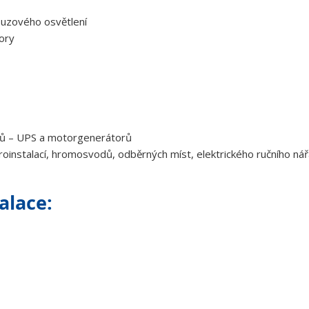
ouzového osvětlení
ory
jů – UPS a motorgenerátorů
roinstalací, hromosvodů, odběrných míst, elektrického ručního nář
alace: