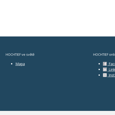
HOCHTIEF ve světě
HOCHTIEF onl
Mapa
Fac
Link
Ins