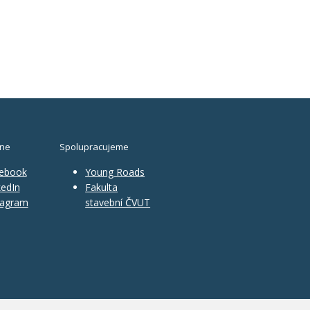
ine
Spolupracujeme
ebook
Young Roads
edIn
Fakulta
tagram
stavební ČVUT