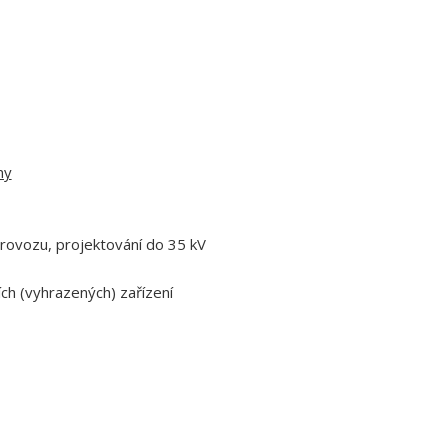
ny
 provozu, projektování do 35 kV
h (vyhrazených) zařízení