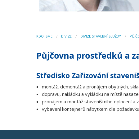
KDO JSME
DIVIZE
DIVIZE STAVEBNÍ SLUŽBY
PŮJČ
Půjčovna prostředků a za
Středisko Zařizování stavenišť
montáž, demontáž a pronájem obytných, sklado
dopravu, nakládku a vykládku na místě nasaze
pronájem a montáž staveništního oplocení a 
vybavení kontejnerů nábytkem dle požadavk