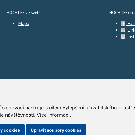
HOCHTIEF ve světě
HOCHTIEF onl
Mapa
Fac
Link
Ins
 sledovací nástroje s cílem vylepšení uživatelského prost
je návštěvnosti.
Více informací
.
GD
y cookies
Upravit soubory cookies