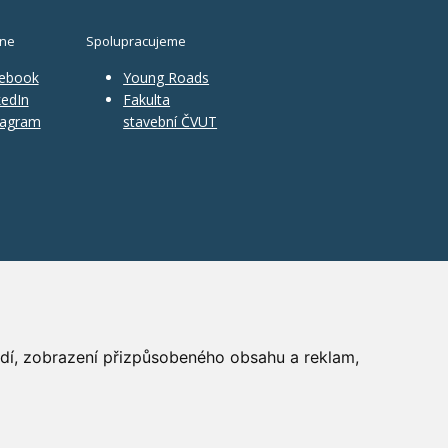
ine
Spolupracujeme
ebook
Young Roads
edIn
Fakulta
tagram
stavební ČVUT
ředí, zobrazení přizpůsobeného obsahu a reklam,
PR
|
Nastavení cookies
| Powered by:
ABRA Publisher