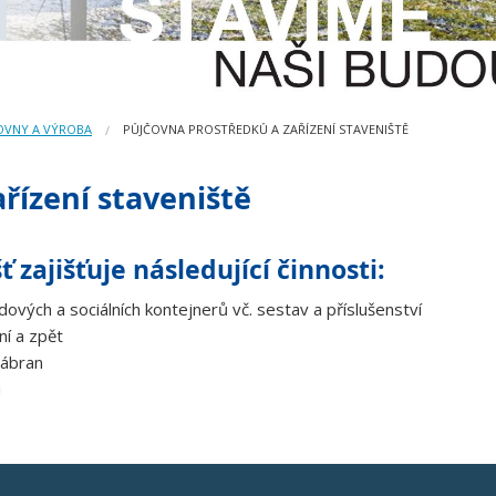
OVNY A VÝROBA
PŮJČOVNA PROSTŘEDKŮ A ZAŘÍZENÍ STAVENIŠTĚ
řízení staveniště
 zajišťuje následující činnosti:
vých a sociálních kontejnerů vč. sestav a příslušenství
ní a zpět
zábran
u