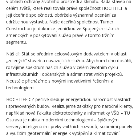
v oblasti ochrany životního prostředí a klimatu. Řada staveb na
celém světě, které realizovala právě společnost HOCHTIEF a
její dceřiné společnosti, obdržela významná ocenění za
udržitelnou výstavbu. Naše dceřiná společnost Turner
Construction je dokonce jedničkou ve Spojených státech
amerických v poskytování služeb právě v tomto tržním
segmentu.
Náš cíl: Stát se předním celosvětovým dodavatelem v oblasti
„zelených“ staveb a navazujících služeb. Abychom toho dosáhli,
rozvíjíme spektrum našich služeb v celém životním cyklu
infrastrukturních i občanských a administrativních projektů.
Neustále přicházíme s novými inovativními řešeními a
technologiemi.
HOCHTIEF CZ pečlivě sleduje energetickou náročnost vlastních
i spravovaných budov. Realizujeme zakázky pro náročné klienty,
například nová Fakulta elektrotechniky a informatiky VŠB – TU
Ostrava je nabita moderními technologiemi – špičkovými
servery, inteligentními prvky vnitřních rozvodů, solárními panely
a využitím geotermální energie k vytápění a klimatizování