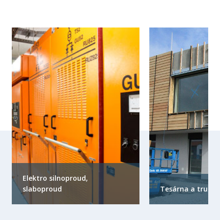
Elektro silnoproud,
slaboproud
Tesárna a truhlá