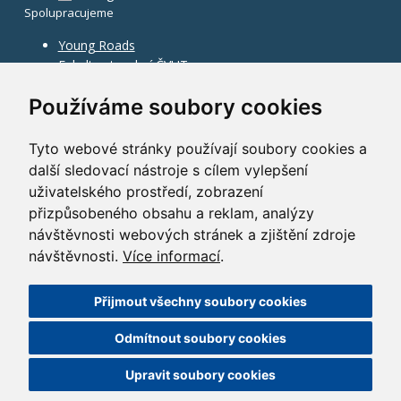
Spolupracujeme
Young Roads
Fakulta stavební ČVUT
Používáme soubory cookies
Tyto webové stránky používají soubory cookies a
další sledovací nástroje s cílem vylepšení
uživatelského prostředí, zobrazení
přizpůsobeného obsahu a reklam, analýzy
návštěvnosti webových stránek a zjištění zdroje
návštěvnosti.
Více informací
.
Přijmout všechny soubory cookies
©
2010–2026
HOCHTIEF CZ a.s.
Odmítnout soubory cookies
GDPR
|
Nastavení cookies
| Powered by:
ABRA Publisher
Upravit soubory cookies