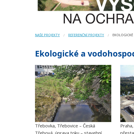
NAŠE PROJEKTY
REFERENČNÍ PROJEKTY
EKOLOGICKÉ
Ekologické a vodohospo
Třebovka, Třebovice – Česká
Praha,
Třebová, úprava toku – stavební
přesta