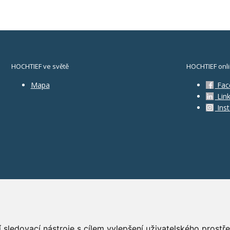
HOCHTIEF ve světě
HOCHTIEF onl
Mapa
Fac
Link
Ins
 sledovací nástroje s cílem vylepšení uživatelského prost