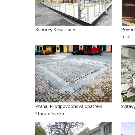
Kunčice, Kanalizace
Povodí
toků
Praha, Protipovodňová opatření
Svitav
Staroměstská