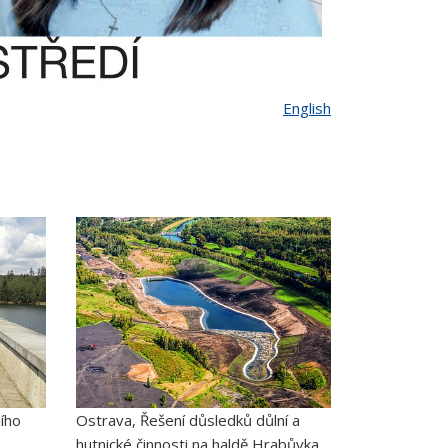
English
ího
Ostrava, Řešení důsledků důlní a
hutnické činnosti na haldě Hrabůvka