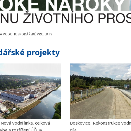
 A VODOHOSPODÁŘSKÉ PROJEKTY
dářské projekty
 Nová vodní linka, celková
Boskovice, Rekonstrukce vodn
vba a rozšíření ÚČOV
díla