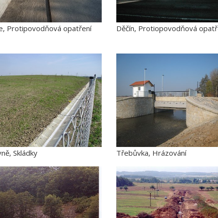
e, Protipovodňová opatření
Děčín, Protiopovodňová opatř
ně, Skládky
Třebůvka, Hrázování