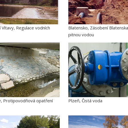
 Vltavy, Regulace vodních
Blatensko, Zásobení Blatensk
pitnou vodou
y, Protipovodňová opatření
Plzeň, Čistá voda