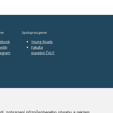
ine
Spolupracujeme
ebook
Young Roads
edIn
Fakulta
tagram
stavební ČVUT
ředí, zobrazení přizpůsobeného obsahu a reklam,