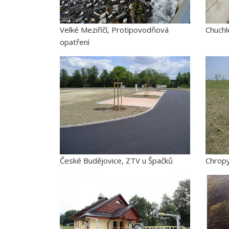
Velké Meziříčí, Protipovodňová
Chuchl
opatření
České Budějovice, ZTV u Špačků
Chropy