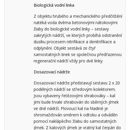
Biologická vodní linka
Z objektu hrubého a mechanického předčištění
natéká voda dvěma betonovými nátokovými
žlaby do biologické vodní linky – sestavy
zakrytých nádrží, ve kterých probíhá odstranění
dusíku procesem nitrifikace a denitrifikace a
odplynění. Objekt sestává ze čtyř
samostatných linek se společnou předřazenou
regenerační nádrží vždy pro dvě linky.
Dosazovací nádrže
Dosazovací nádrže představují sestavu 2 x 20
podélných nádrží se středovým kolektorem.
Jsou vybaveny řetězovými shrabováky – kal
jimi bude trvale shrabován do sběrných jímek
ve dně nádrží. Plovoucí kal na hladině je
shromažďován směrem k odtoku a odváděn
pomocí naklápěcího žlabu do samostatných
jímek. Z kalových jímek je vratný kal čerpán do