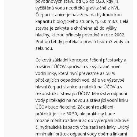
povodňových stavů od Q5 do Q20, kdy již
vyčištěná voda neodtéká gravitačně z NVL.
Čerpací stanice je navržena na hydraulickou
kapacitu biologického stupně, tj. 6,0 m3/s. Celá
stavba je zakryta a chráněna až do výšky
hladiny, kterou přinesly povodně v roce 2002.
Prahou tehdy protékalo přes 5 tisíc m3 vody za
sekundu.
Celková základní koncepce řešení přestavby a
rozšíření ÚČOV spočívala ve výstavbě nové
vodní linky, která nyní převezme až 50 %
přitékajících odpadních vod, dále ve výstavbě
hlavní čerpací stanice a nátoků na ÚČOV a v
rekonstrukci stávající ÚČOV. Množství odpadní
vody přitékající na novou a stávající vodní linku
ÚČOV bude řiditelné. Základní rozdělení
průtoků je sice 50:50, ale prakticky bude
možné měnit rozdělení až do vyčerpání látkové
či hydraulické kapacity více zatížené linky. Určitý
minimální průtok odpadní vody oběma linkami