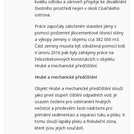
kvalitu odtoku a zároveň přispěje ke zkvalitnění
životního prostředí nejen v okolí Císařského
ostrova.
Práce započaly založením stavební jámy s
pomocí podzemní jílocementové těsnicí stěny
a výkopy zeminy o objemu cca 382 000 m3.
Část zeminy musela být odvážená pomocí lodí.
V únoru 2016 pak byly zahájeny práce na
železobetonových konstrukcích v objektu
Hrubé a mechanické předčištění.
Hrubé a mechanické předčištění
Objekt Hrubé a mechanické předčištění slouží
jako první stupeň čištění odpadních vod. Je
osazen česlemi pro odstranění hrubých
nečistot a především šesti nádržemi pro
primární sedimentaci a separaci tuku a písku. K
tomu slouží lapáky písku a flokulační zóna,
které jsou jejich součástí.