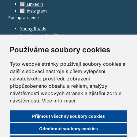
LinkedIn
Instagram
Spolupracujeme
Young Roads
Fakulta stavební ČVUT
Používáme soubory cookies
Tyto webové stránky používají soubory cookies a
další sledovací nástroje s cílem vylepšení
uživatelského prostředí, zobrazení
přizpůsobeného obsahu a reklam, analýzy
návštěvnosti webových stránek a zjištění zdroje
návštěvnosti.
Více informací
.
Přijmout všechny soubory cookies
©
2010–2026
HOCHTIEF CZ a.s.
Odmítnout soubory cookies
GDPR
|
Nastavení cookies
| Powered by:
ABRA Publisher