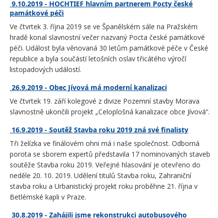
9.10.2019 - HOCHTIEF hlavním partnerem Pocty české
památkové péči
Ve čtvrtek 3. října 2019 se ve Španělském sále na Pražském
hradě konal slavnostní večer nazvaný Pocta české památkové
péči. Událost byla věnovaná 30 letům památkové péče v České
republice a byla součástí letošních oslav třicátého výročí
listopadových událostí.
26.9.2019 - Obec Jívová má moderní kanalizaci
Ve čtvrtek 19. září kolegové z divize Pozemní stavby Morava
slavnostně ukončili projekt „Celoplošná kanalizace obce Jívová“.
16.9.2019 - Soutěž Stavba roku 2019 zná své finalisty
Tři želízka ve finálovém ohni má i naše společnost. Odborná
porota se sborem expertů představila 17 nominovaných staveb
soutěže Stavba roku 2019. Veřejné hlasování je otevřeno do
neděle 20. 10. 2019. Udělení titulů Stavba roku, Zahraniční
stavba roku a Urbanistický projekt roku proběhne 21. října v
Betlémské kapli v Praze.
30.8.2019 - Zahájili jsme rekonstrukci autobusového