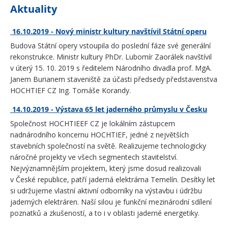
Aktuality
16.10.2019 - Nový ministr kultury navštívil Státní operu
Budova Státní opery vstoupila do poslední fáze své generální
rekonstrukce. Ministr kultury PhDr. Lubomír Zaorálek navštívil
v úterý 15. 10. 2019 s ředitelem Národního divadla prof. MgA.
Janem Burianem staveniště za účasti předsedy představenstva
HOCHTIEF CZ Ing. Tomáše Korandy.
14.10.2019 - Výstava 65 let jaderného průmyslu v Česku
Společnost HOCHTIEEF CZ je lokálním zástupcem
nadnárodního koncernu HOCHTIEF, jedné z největších
stavebních společností na světě. Realizujeme technologicky
náročné projekty ve všech segmentech stavitelství.
Nejvýznamnějším projektem, který jsme dosud realizovali
v České republice, patří jaderná elektrárna Temelín. Desítky let
si udržujeme vlastní aktivní odborníky na výstavbu i údržbu
jaderných elektráren. Naší silou je funkční mezinárodní sdílení
poznatků a zkušeností, a to i v oblasti jaderné energetiky.