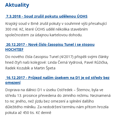
Aktuality
7.3.2018 - Soud zrušil pokutu udělenou ÚOHS
Krajský soud v Brně zrušil pokuty v souhrnné výši přesahující
300 mil. Kč, které ÚOHS udělil několika stavebním
společnostem za údajnou kartelovou dohodu.
20.12.2017 - Nové číslo časopisu Tunel i se stopou
HOCHTIEF
Do nového čísla časopisu Tunel (4/2017) přispěli svými články
hned čtyři naši kolegové: Linda Černá Vydrová, Pavel Růžička,
Radek Kozubík a Martin Špeta
16.12.2017 - Průjezd naším úsekem na D1 je od středy bez
omezení
Doprava na dálnici D1 v úseku Ostředek – Šternov, byla ve
středu 13. prosince převedena do zimního režimu. Neznamená
to nic jiného, než jízdu bez omezení a splnění dalšího
důležitého milníku. Za nedodržení termínu nám přitom hrozila
pokuta až 450 tis. Kč denně