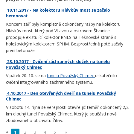
10.11.2017 - Na kolektoru Hlávkův most se začalo
betonovat
Koncem září byly kompletně dokončeny ražby na kolektoru
Hlávkův most, který pod Vltavou a ostrovem Štvanice
propojuje existující kolektor RNLS na Těšnovské straně s
holešovickým kolektorem SPHM. Bezprostředně poté začaly
první betonáže.
23.10.2017 - Cvičení záchranných složek na tunelu
Považský Chlmec
V pátek 20. 10. se na
tunelu Považský Chlmec
uskutečnilo
cvičení integrovaného záchranného systému.
4.10.2017 - Den otevřených dveří na tunelu Považský
Chlmec
V sobotu 14. října se veřejnosti otevře již téměř dokončený 2,2
km dlouhý tunel Považský Chlmec, který je součástí nově
zbudovaného obchvatu Žiliny.
«
1
2
3
4
5
»