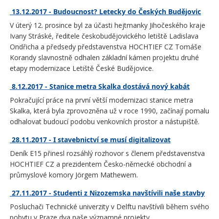
13.12.2017 - Budoucnost? Letecky do Českých Budějovic
V úterý 12. prosince byl za účasti hejtmanky Jihočeského kraje
Ivany Stráské, ředitele českobudějovického letiště Ladislava
Ondřicha a předsedy představenstva HOCHTIEF CZ Tomáše
Korandy slavnostně odhalen základní kámen projektu druhé
etapy modernizace Letiště České Budějovice.
8.12.2017 - Stanice metra Skalka dostává nový kabát
Pokračující práce na první větší modernizaci stanice metra
Skalka, která byla zprovozněna už v roce 1990, začínají pomalu
odhalovat budoucí podobu venkovních prostor a nástupiště.
28.11.2017 - I stavebnictví se musí digitalizovat
Deník E15 přinesl rozsáhlý rozhovor s členem představenstva
HOCHTIEF CZ a prezidentem Česko-německé obchodní a
průmyslové komory Jörgem Mathewem.
27.11.2017 - Studenti z Nizozemska navštívili naše stavby
Posluchači Technické univerzity v Delftu navštívili během svého
pobytu v Praze dva naše významné projekty.