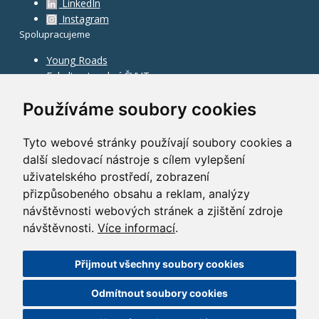
LinkedIn
Instagram
Spolupracujeme
Young Roads
Fakulta stavební ČVUT
Používáme soubory cookies
Tyto webové stránky používají soubory cookies a
další sledovací nástroje s cílem vylepšení
uživatelského prostředí, zobrazení
přizpůsobeného obsahu a reklam, analýzy
návštěvnosti webových stránek a zjištění zdroje
návštěvnosti.
Více informací
.
Přijmout všechny soubory cookies
©
2010–2026
HOCHTIEF CZ a.s.
Odmítnout soubory cookies
GDPR
|
Nastavení cookies
| Powered by:
ABRA Publisher