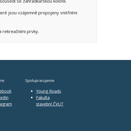
 sousedí se zahrádkářskou kolonií.
eré jsou vzájemně propojeny vnitřními
a rekreačními prvky.
ine
Spolupracujeme
ebook
Young Roads
edIn
Fakulta
tagram
stavební ČVUT