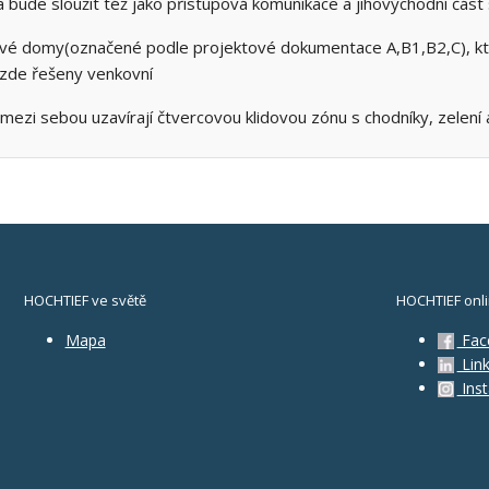
á bude sloužit též jako přístupová komunikace a jihovýchodní část
ové domy(označené podle projektové dokumentace A,B1,B2,C), kt
 zde řešeny venkovní
ezi sebou uzavírají čtvercovou klidovou zónu s chodníky, zelení 
HOCHTIEF ve světě
HOCHTIEF onl
Mapa
Fac
Link
Ins