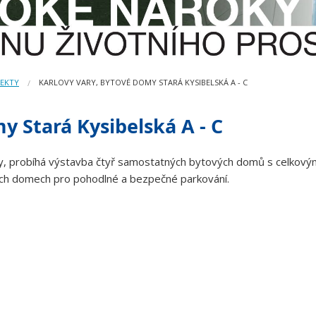
JEKTY
KARLOVY VARY, BYTOVÉ DOMY STARÁ KYSIBELSKÁ A - C
y Stará Kysibelská A - C
ky, probíhá výstavba čtyř samostatných bytových domů s celkov
vých domech pro pohodlné a bezpečné parkování.