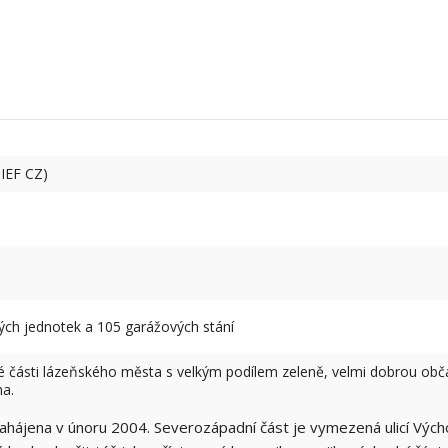
IEF CZ)
ch jednotek a 105 garážových stání
né části lázeňského města s velkým podílem zeleně, velmi dobrou obč
ha.
hájena v únoru 2004. Severozápadní část je vymezená ulicí Východn