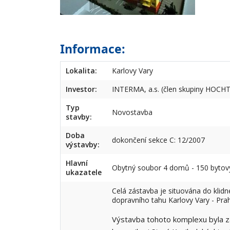
Informace:
Lokalita:
Karlovy Vary
Investor:
INTERMA, a.s. (člen skupiny HOCHT
Typ
Novostavba
stavby:
Doba
dokončení sekce C: 12/2007
výstavby:
Hlavní
Obytný soubor 4 domů - 150 bytový
ukazatele
Celá zástavba je situována do klid
dopravního tahu Karlovy Vary - Pra
Výstavba tohoto komplexu byla za