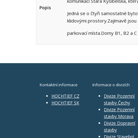
komunikaci Stará Kysibelská, kter
Popis
Jedná se o čtyři samostatné byt
klidovými prostory.Zajímavě jsou
parkovací místa.Domy B1, B2 a C m
Kontaktní informace
Informace o divizích
HOCHTIEF CZ
Divize Pozemní
HOCHTIEF SK
stavby Čechy
Divize Pozemní
stavby Morava
Divize Dopravní
stavby
Divize Stavební