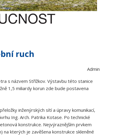
ební ruch
Admin
etra s názvem Střížkov. Výstavbu této stanice
ižně 1,5 miliardy korun zde bude postavena
přeložky inženýrských sítí a úpravy komunikací,
vrhu Ing. Arch. Patrika Kotase. Po technické
zobetonová konstrukce. Nejvýraznějším prvkem
m) na kterých je zavěšena konstrukce skleněné