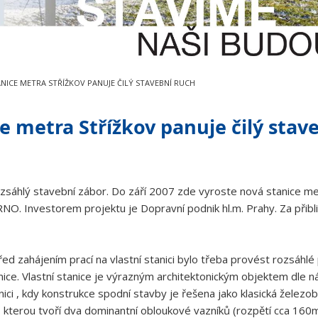
NICE METRA STŘÍŽKOV PANUJE ČILÝ STAVEBNÍ RUCH
e metra Střížkov panuje čilý stav
rozsáhlý stavební zábor. Do září 2007 zde vyroste nová stanice m
O. Investorem projektu je Dopravní podnik hl.m. Prahy. Za přibl
ed zahájením prací na vlastní stanici bylo třeba provést rozsáhlé 
nice. Vlastní stanice je výrazným architektonickým objektem dle ná
ici , kdy konstrukce spodní stavby je řešena jako klasická žele
 , kterou tvoří dva dominantní obloukové vazníků (rozpětí cca 160