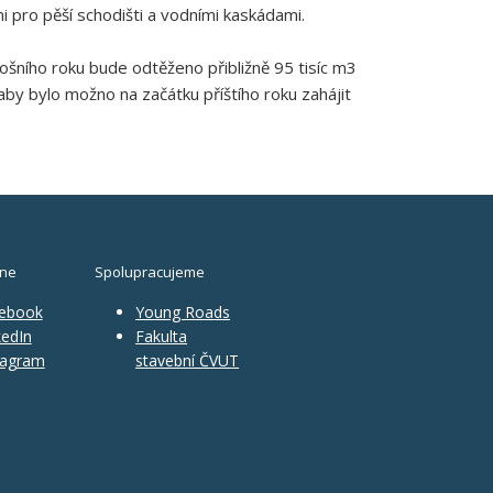
i pro pěší schodišti a vodními kaskádami.
ošního roku bude odtěženo přibližně 95 tisíc m3
y bylo možno na začátku příštího roku zahájit
ine
Spolupracujeme
ebook
Young Roads
edIn
Fakulta
tagram
stavební ČVUT