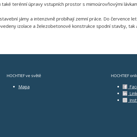
ou také terénní úpravy vstupních prostor s mimoúrovňovými lávkam
stavební jámy a intenzivně probíhají zemní práce. Do července let
vedeny izolace a železobetonové konstrukce spodní stavby, tak ab
HOCHTIEF ve světě
HOCHTIEF onl
Mapa
Fac
Link
Ins