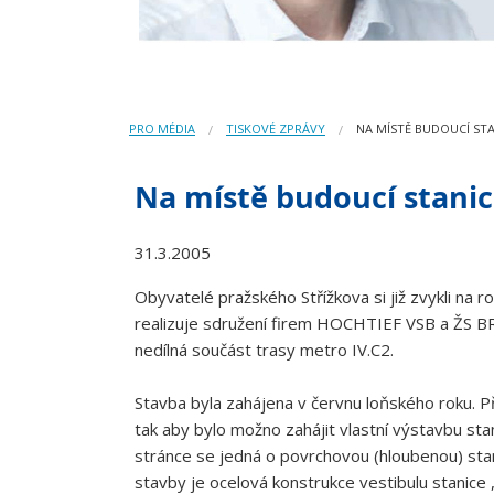
PRO MÉDIA
TISKOVÉ ZPRÁVY
NA MÍSTĚ BUDOUCÍ STA
Na místě budoucí stanic
31.3.2005
Obyvatelé pražského Střížkova si již zvykli na 
realizuje sdružení firem HOCHTIEF VSB a ŽS BRN
nedílná součást trasy metro IV.C2.
Stavba byla zahájena v červnu loňského roku. Př
tak aby bylo možno zahájit vlastní výstavbu sta
stránce se jedná o povrchovou (hloubenou) stan
stavby je ocelová konstrukce vestibulu stanice