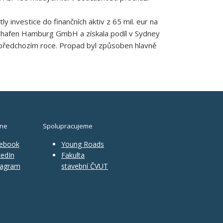
y investice do finančních aktiv z 65 mil. eur na
v Flughafen Hamburg GmbH a získala podíl v Sydney
 v předchozím roce. Propad byl způsoben hlavně
ine
Spolupracujeme
ebook
Young Roads
edIn
Fakulta
tagram
stavební ČVUT