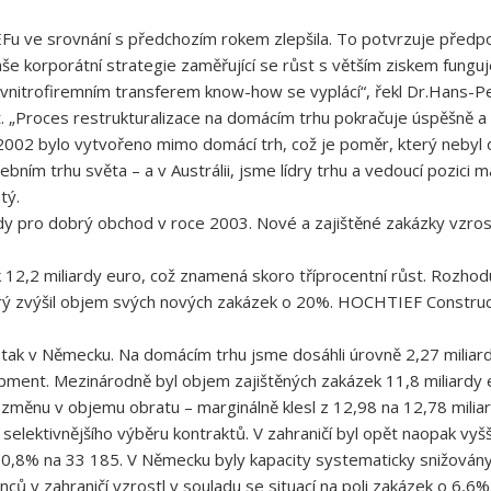
u ve srovnání s předchozím rokem zlepšila. To potvrzuje předpok
še korporátní strategie zaměřující se růst s větším ziskem funguje
nitrofiremním transferem know-how se vyplácí“, řekl Dr.Hans-Pe
 „Proces restrukturalizace na domácím trhu pokračuje úspěšně a 
02 bylo vytvořeno mimo domácí trh, což je poměr, který nebyl 
ním trhu světa – a v Austrálii, jsme lídry trhu a vedoucí pozici m
tý.
 pro dobrý obchod v roce 2003. Nové a zajištěné zakázky vzrostl
2,2 miliardy euro, což znamená skoro tříprocentní růst. Rozhodují
terý zvýšil objem svých nových zakázek o 20%. HOCHTIEF Constructi
, tak v Německu. Na domácím trhu jsme dosáhli úrovně 2,27 miliard
ment. Mezinárodně byl objem zajištěných zakázek 11,8 miliardy 
změnu v objemu obratu – marginálně klesl z 12,98 na 12,78 milia
selektivnějšího výběru kontraktů. V zahraničí byl opět naopak vyšš
8% na 33 185. V Německu byly kapacity systematicky snižovány v
ů v zahraničí vzrostl v souladu se situací na poli zakázek o 6,6%