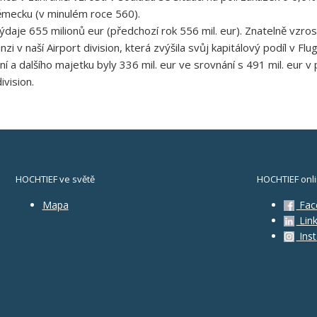
mecku (v minulém roce 560).
aje 655 milionů eur (předchozí rok 556 mil. eur). Znatelně vzrostl
panzi v naší Airport division, která zvýšila svůj kapitálový podíl 
ení a dalšího majetku byly 336 mil. eur ve srovnání s 491 mil. eur
vision.
HOCHTIEF ve světě
HOCHTIEF onl
Mapa
Fac
Link
Ins