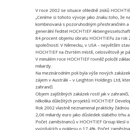
V roce 2002 se situace ohledně zisků HOCHTIEF
„Ceníme si tohoto vývoje jako znaku toho, že na
kombinovaná s pozoruhodným přeshraničním a v
generální ředitel HOCHTIEF Aktiengesselschaft.
84 procent objemu obratu HOCHTIEFu za rok 20
společností. V Německu, v USA – největším staveb
HOCHTIEF na čtvrtém místě, celosvětově je pá
V minulém roce HOCHTIEF rovněž položil základy
miliardy.
Na mezinárodním poli byla výše nových zakázek 1
zájem v Austrálii – v Leighton Holdings Ltd, k
zahraničí.
Objem zajištěných zakázek rostl jak v zahraničí
několika důležitých projektů HOCHTIEF Develop
Rok 2002 vlastně neznamenal prakticky žádnou 
2,06 miliardy euro jako důsledek slabého trhu a 
Počet zaměstnanců v HOCHTIEF Group klesl o 0,
vyúsťujících v poklesu o 17,4%. Počet zaměstnanc