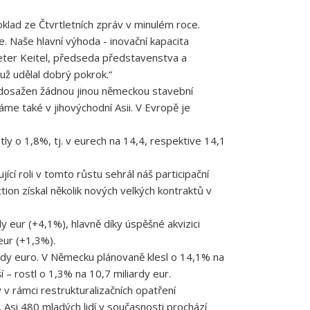
lad ze Čtvrtletních zpráv v minulém roce.
. Naše hlavní výhoda - inovační kapacita
ter Keitel, předseda představenstva a
už udělal dobrý pokrok.“
dosažen žádnou jinou německou stavební
áme také v jihovýchodní Asii. V Evropě je
y o 1,8%, tj. v eurech na 14,4, respektive 14,1
cí roli v tomto růstu sehrál náš participační
on získal několik nových velkých kontraktů v
y eur (+4,1%), hlavně díky úspěšné akvizici
eur (+1,3%).
rdy euro. V Německu plánovaně klesl o 14,1% na
í – rostl o 1,3% na 10,7 miliardy eur.
 rámci restrukturalizačních opatření
. Asi 480 mladých lidí v současnosti prochází