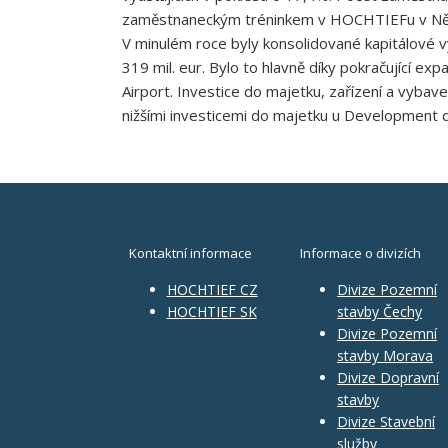
zaměstnaneckým tréninkem v HOCHTIEFu v Ně
V minulém roce byly konsolidované kapitálové výd
319 mil. eur. Bylo to hlavně díky pokračující ex
Airport. Investice do majetku, zařízení a vybav
nižšími investicemi do majetku u Development di
Kontaktní informace
Informace o divizích
HOCHTIEF CZ
Divize Pozemní
HOCHTIEF SK
stavby Čechy
Divize Pozemní
stavby Morava
Divize Dopravní
stavby
Divize Stavební
služby