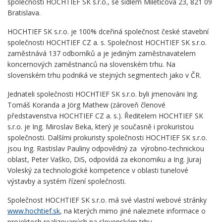
společnosti HOCHTIEF SK s.r.o., se sídlem Miletičova 23, 821 09
Bratislava.
HOCHTIEF SK s.r.o. je 100% dceřiná společnost české stavební
společnosti HOCHTIEF CZ a. s. Společnost HOCHTIEF SK s.r.o.
zaměstnává 137 odborníků a je jediným zaměstnavatelem
koncernových zaměstnanců na slovenském trhu. Na
slovenském trhu podniká ve stejných segmentech jako v ČR.
Jednateli společnosti HOCHTIEF SK s.r.o. byli jmenováni Ing.
Tomáš Koranda a Jörg Mathew (zároveň členové
představenstva HOCHTIEF CZ a. s.). Ředitelem HOCHTIEF SK
s.r.o. je Ing. Miroslav Beka, který je současně i prokuristou
společnosti. Dalšími prokuristy společnosti HOCHTIEF SK s.r.o.
jsou Ing. Rastislav Pauliny odpovědný za výrobno-technickou
oblast, Peter Vaško, DiS, odpovídá za ekonomiku a Ing. Juraj
Voleský za technologické kompetence v oblasti tunelové
výstavby a systém řízení společnosti.
Společnost HOCHTIEF SK s.r.o. má své vlastní webové stránky
www.hochtief.sk
, na kterých mimo jiné naleznete informace o
projektech realizovaných na slovenském trhu.