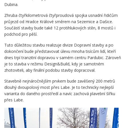
Dubina.
Zhruba čtyřkilometrová čtyřproudová spojka usnadní řidičům
průjezd od Hradce Králové směrem na Sezemice a Dašice.
Součástí stavby bude také 12 protihlukových stěn, 8 mostů i
podchod pro pěší.
Tuto důležitou stavbu realizuje divize Dopravní stavby a po
dokončení bude představovat úlevu mnoha tisícům lidí, kteří
dnes trpí tranzitní dopravou v samém centru Pardubic. Zároveň
je to stavba v režimu Design&Build, kdy je samotném
zhotoviteli, aby finální podobu stavby dopracoval.
Stavebně nejnáročnějším prvkem bude zavěšený 200 metrů
dlouhý dvoupolový most přes Labe. Je to technicky nejlepší
varianta do daného prostředí a navíc zachová plavební šířku
přes Labe.