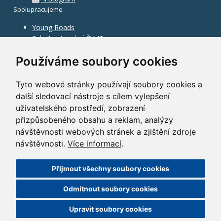
Spolupracujeme
Young Roads
Fakulta stavební ČVUT
Používáme soubory cookies
Tyto webové stránky používají soubory cookies a
další sledovací nástroje s cílem vylepšení
uživatelského prostředí, zobrazení
přizpůsobeného obsahu a reklam, analýzy
návštěvnosti webových stránek a zjištění zdroje
návštěvnosti.
Více informací
.
Přijmout všechny soubory cookies
©
2010–2026
HOCHTIEF CZ a.s.
Odmítnout soubory cookies
GDPR
|
Nastavení cookies
| Powered by:
ABRA Publisher
Upravit soubory cookies