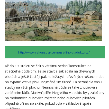
http://www.rekonstrukce-negrelliho-viaduktu.cz/
Až do 19. století se čelilo většímu sedání konstrukce na
stlačitelné půdě tím, že se stavba zakládala na dřevěných
pilotách a ještě častěji pak na ležatých dřevěných roštech nebo
na sypané vrstvě písku nejméně 1m tlusté. Ta roznášela váhu
stavby na větší plochu. Neúnosná půda se také zhutňovala
zarážením kůlů. Masivní pilíře Negrelliho viaduktu byly založeny
na mohutných dubových roštech nebo dubových pilotách,
případně přímo na skále, pokud byla v základové spáře
zastižena.