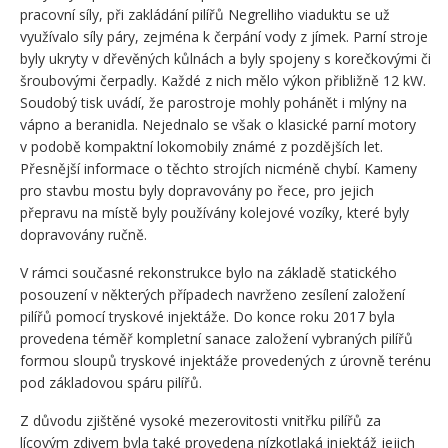
pracovní síly, při zakládání pilířů Negrelliho viaduktu se už
využívalo síly páry, zejména k čerpání vody z jímek. Parní stroje
byly ukryty v dřevěných kůlnách a byly spojeny s korečkovými či
šroubovými čerpadly. Každé z nich mělo výkon přibližně 12 kW.
Soudobý tisk uvádí, že parostroje mohly pohánět i mlýny na
vápno a beranidla. Nejednalo se však o klasické parní motory
v podobě kompaktní lokomobily známé z pozdějších let.
Přesnější informace o těchto strojích nicméně chybí. Kameny
pro stavbu mostu byly dopravovány po řece, pro jejich
přepravu na místě byly používány kolejové vozíky, které byly
dopravovány ručně.
V rámci současné rekonstrukce bylo na základě statického
posouzení v některých případech navrženo zesílení založení
pilířů pomocí tryskové injektáže. Do konce roku 2017 byla
provedena téměř kompletní sanace založení vybraných pilířů
formou sloupů tryskové injektáže provedených z úrovně terénu
pod základovou spáru pilířů.
Z důvodu zjištěné vysoké mezerovitosti vnitřku pilířů za
lícovým zdivem byla také provedena nízkotlaká injektáž jejich