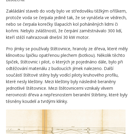
Zakládání staveb do vody bylo ve středověku těžkým oříškem,
protože voda se čerpala jedině tak, že se vynášela ve vědrech,
nebo se čerpala korečky šlapacích kol poháněných lidmi či
koňmi. Nebylo zvláštností, že čerpání zaměstnávalo 300 lidí,
kteří stěží nahrazovali dnešní 30 kW motor.
Pro jímky se používaly štětovnice, hranoly ze dřeva, které měly
klínovitou špičku opatřenou plechem (botkou). Několik těchto
špiček, štětovnic i pilot, o kterých je pojednáno dále, bylo při
odtěžování materiálu z budoucích jímek nalezeno. Další
součástí štětové stěny byly vodící piloty kruhového profilu,
které nesly kleštiny. Mezi kleštiny byly následně beraněny
jednotlivé štětovnice. Mezi štětovnicemi vznikaly vlivem
nerovnosti dřeva a nepřesnostem beranění štěrbiny, které byly
těsněny koudelí a tvrdými klínky.