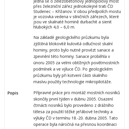
Jedná se o železobetonový jednopolový most
přes železniční zářez jednokolejné trati ČD
Studenec – Křižanov. V obou předpolích mostu
je vozovka vedena v silničních zářezech, které
jsou ve skalnaté hornině durbachit a sienit
hlubokých 4,0 – 6,0 m.
Na základě geologického průzkumu byla
zjištěná blokovitě kulovitá odlučnost skalní
horniny, proto bylo nutné provézt sanace a
zpevnění této horniny. Sanace proběhla v
únoru 2005 za velmi obtížných povětrnostních
podmínek a ve výluce ČD. Po geologickém
průzkumu byly při kotvení části skalního
masívu použity technologie mikropilotáže.
Přípravné práce pro montáž mostních nosníků
Popis
skončily první týden v dubnu 2005. Osazení
čtrnácti nosníků bylo provedeno z drážního
tělesa za použití těžké jeřábové techniky a
výluky ČD v termínu 18.-20. dubna 2005. Tato
operace byla náročná na přesnou koordinaci