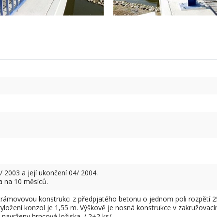
 2003 a její ukončení 04/ 2004.
a na 10 měsíců.
rámovovou konstrukci z předpjatého betonu o jednom poli rozpětí 
vyložení konzol je 1,55 m. Výškově je nosná konstrukce v zakružovac
navrženy hrncová ložiska. / 2+2 ks/