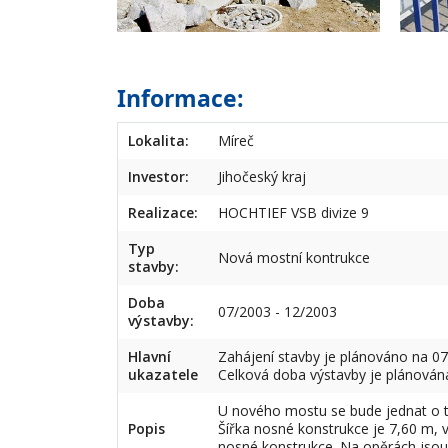
Informace:
Lokalita:
Míreč
Investor:
Jihočeský kraj
Realizace:
HOCHTIEF VSB divize 9
Typ
Nová mostní kontrukce
stavby:
Doba
07/2003 - 12/2003
výstavby:
Hlavní
Zahájení stavby je plánováno na 07/
ukazatele
Celková doba výstavby je plánován
U nového mostu se bude jednat o t
Popis
Šířka nosné konstrukce je 7,60 m, 
nosné konstrukce. Na opěrách jsou 