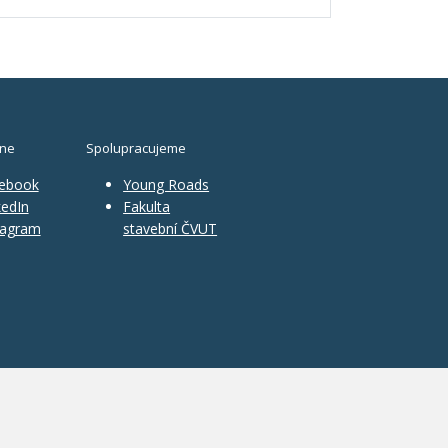
ine
Spolupracujeme
ebook
Young Roads
edIn
Fakulta
tagram
stavební ČVUT