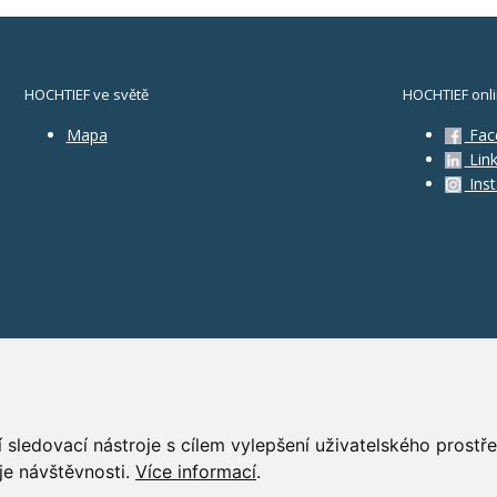
HOCHTIEF ve světě
HOCHTIEF onl
Mapa
Fac
Link
Ins
 sledovací nástroje s cílem vylepšení uživatelského prost
je návštěvnosti.
Více informací
.
GD