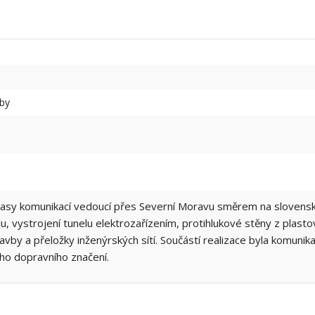
vby
rasy komunikací vedoucí přes Severní Moravu směrem na slovenské
, vystrojení tunelu elektrozařízením, protihlukové stěny z plasto
avby a přeložky inženýrských sítí. Součástí realizace byla komunik
ho dopravního značení.