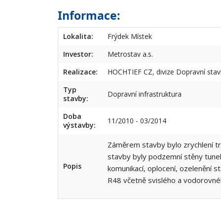
Informace:
Lokalita:
Frýdek Místek
Investor:
Metrostav a.s.
Realizace:
HOCHTIEF CZ, divize Dopravní sta
Typ
Dopravní infrastruktura
stavby:
Doba
11/2010 - 03/2014
výstavby:
Záměrem stavby bylo zrychlení t
stavby byly podzemní stěny tunelu
Popis
komunikací, oplocení, ozelenění st
R48 včetně svislého a vodorovné