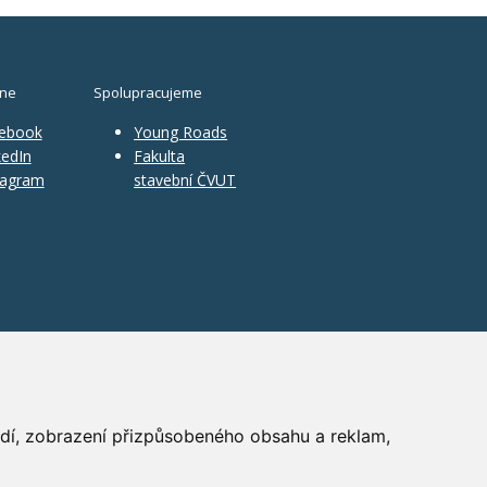
ine
Spolupracujeme
ebook
Young Roads
edIn
Fakulta
tagram
stavební ČVUT
ředí, zobrazení přizpůsobeného obsahu a reklam,
PR
|
Nastavení cookies
| Powered by:
ABRA Publisher