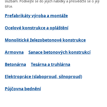
službám. Podívejte se do jejich nabídky a přesvědčte se o její
šířce.
Prefabrikáty výroba a montáže
Ocelové konstrukce a opláštění
Monolitické železobetonové konstrukce
Armovna
Sanace betonových konstrukcí
Betonárna
Tesárna a truhlárna
Elektropráce (slaboproud, silnoproud)
Půjčovna bednění