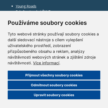
Young Roads
Fakulta stavební ČVUT
Používáme soubory cookies
Tyto webové stránky používají soubory cookies a
další sledovací nástroje s cílem vylepšení
uživatelského prostředí, zobrazení
přizpůsobeného obsahu a reklam, analýzy
návštěvnosti webových stránek a zjištění zdroje
návštěvnosti.
Více informací
.
Přijmout všechny soubory cookies
©
2010–2026
HOCHTIEF CZ a.s.
Odmítnout soubory cookies
GDPR
|
Nastavení cookies
| Powered by:
ABRA Publisher
Upravit soubory cookies