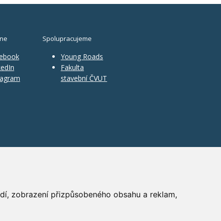
ine
Spolupracujeme
ebook
Young Roads
edIn
Fakulta
tagram
stavební ČVUT
ředí, zobrazení přizpůsobeného obsahu a reklam,
PR
|
Nastavení cookies
| Powered by:
ABRA Publisher