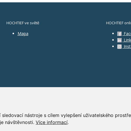
HOCHTIEF ve světě
HOCHTIEF onl
Mapa
Fac
Link
Ins
 sledovací nástroje s cílem vylepšení uživatelského prost
je návštěvnosti.
Více informací
.
GD