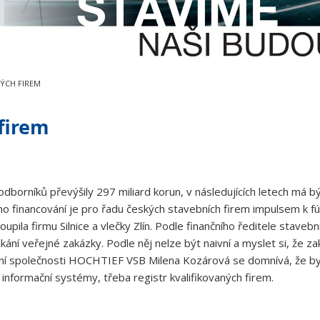
NÝCH FIREM
 firem
dborníků převýšily 297 miliard korun, v následujících letech má bý
ého financování je pro řadu českých stavebních firem impulsem k fú
oupila firmu Silnice a vlečky Zlín. Podle finančního ředitele stav
skání veřejné zakázky. Podle něj nelze být naivní a myslet si, že z
ní společnosti HOCHTIEF VSB Milena Kozárová se domnívá, že by k
informační systémy, třeba registr kvalifikovaných firem.