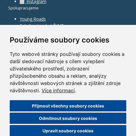
Instagram
Spolupracujeme
Young Roads
Fakulta stavební ČVUT
Používáme soubory cookies
Tyto webové stránky používají soubory cookies a
další sledovací nástroje s cílem vylepšení
uživatelského prostředí, zobrazení
přizpůsobeného obsahu a reklam, analýzy
návštěvnosti webových stránek a zjištění zdroje
návštěvnosti.
Více informací
.
Přijmout všechny soubory cookies
©
2010–2026
HOCHTIEF CZ a.s.
Odmítnout soubory cookies
GDPR
|
Nastavení cookies
| Powered by:
ABRA Publisher
Upravit soubory cookies