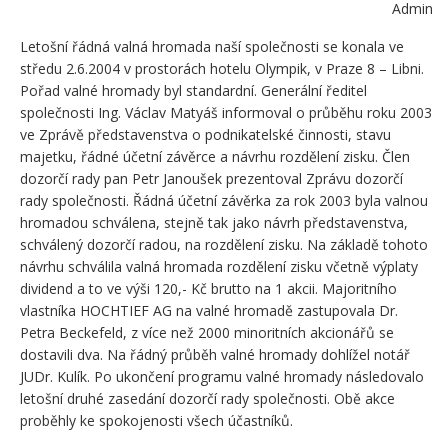
Admin
Letošní řádná valná hromada naší společnosti se konala ve
středu 2.6.2004 v prostorách hotelu Olympik, v Praze 8 – Libni.
Pořad valné hromady byl standardní. Generální ředitel
společnosti Ing. Václav Matyáš informoval o průběhu roku 2003
ve Zprávě představenstva o podnikatelské činnosti, stavu
majetku, řádné účetní závěrce a návrhu rozdělení zisku. Člen
dozorčí rady pan Petr Janoušek prezentoval Zprávu dozorčí
rady společnosti. Řádná účetní závěrka za rok 2003 byla valnou
hromadou schválena, stejně tak jako návrh představenstva,
schválený dozorčí radou, na rozdělení zisku. Na základě tohoto
návrhu schválila valná hromada rozdělení zisku včetně výplaty
dividend a to ve výši 120,- Kč brutto na 1 akcii. Majoritního
vlastníka HOCHTIEF AG na valné hromadě zastupovala Dr.
Petra Beckefeld, z více než 2000 minoritních akcionářů se
dostavili dva. Na řádný průběh valné hromady dohlížel notář
JUDr. Kulík. Po ukončení programu valné hromady následovalo
letošní druhé zasedání dozorčí rady společnosti. Obě akce
proběhly ke spokojenosti všech účastníků.