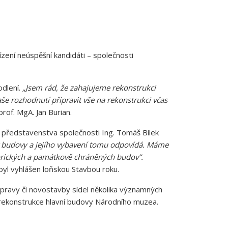
ení neúspěšní kandidáti – společnosti
odlení.
„Jsem rád, že zahajujeme rekonstrukci
aše rozhodnutí připravit vše na rekonstrukci včas
rof. MgA. Jan Burian.
a představenstva společnosti Ing. Tomáš Bílek
av budovy a jejího vybavení tomu odpovídá. Máme
orických a památkově chráněných budov“.
byl vyhlášen loňskou Stavbou roku.
 opravy či novostavby sídel několika významných
či rekonstrukce hlavní budovy Národního muzea.