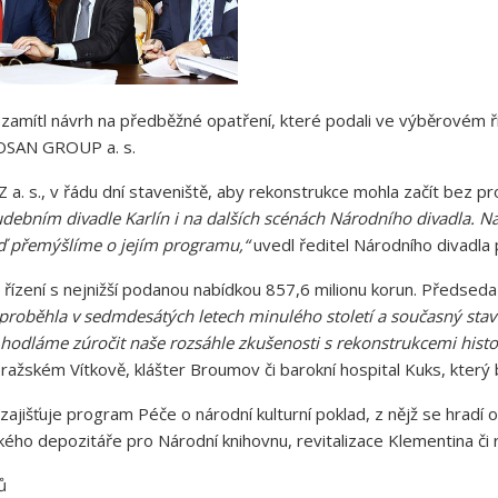
amítl návrh na předběžné opatření, které podali ve výběrovém říz
GEOSAN GROUP a. s.
. s., v řádu dní staveniště, aby rekonstrukce mohla začít bez pr
 Hudebním divadle Karlín i na dalších scénách Národního divadla. N
eď přemýšlíme o jejím programu,“
uvedl ředitel Národního divadla p
řízení s nejnižší podanou nabídkou 857,6 milionu korun. Předsed
y proběhla v sedmdesátých letech minulého století a současný st
 hodláme zúročit naše rozsáhle zkušenosti s rekonstrukcemi hist
ražském Vítkově, klášter Broumov či barokní hospital Kuks, který 
zajišťuje program Péče o národní kulturní poklad, z nějž se hradí
ařského depozitáře pro Národní knihovnu, revitalizace Klementina 
ů