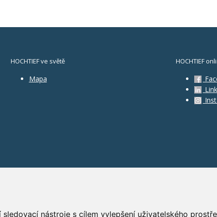
HOCHTIEF ve světě
HOCHTIEF onl
Mapa
Fac
Link
Ins
 sledovací nástroje s cílem vylepšení uživatelského prost