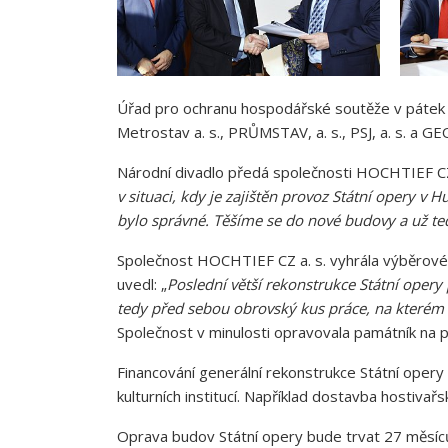
Úřad pro ochranu hospodářské soutěže v pátek z
Metrostav a. s., PRŮMSTAV, a. s., PSJ, a. s. a 
Národní divadlo předá společnosti HOCHTIEF CZ a
v situaci, kdy je zajištěn provoz Státní opery v
bylo správné. Těšíme se do nové budovy a už t
Společnost HOCHTIEF CZ a. s. vyhrála výběrové 
uvedl: „
Poslední větší rekonstrukce Státní oper
tedy před sebou obrovský kus práce, na kterém
Společnost v minulosti opravovala památník na p
Financování generální rekonstrukce Státní opery 
kulturních institucí. Například dostavba hostiv
Oprava budov Státní opery bude trvat 27 měsíc