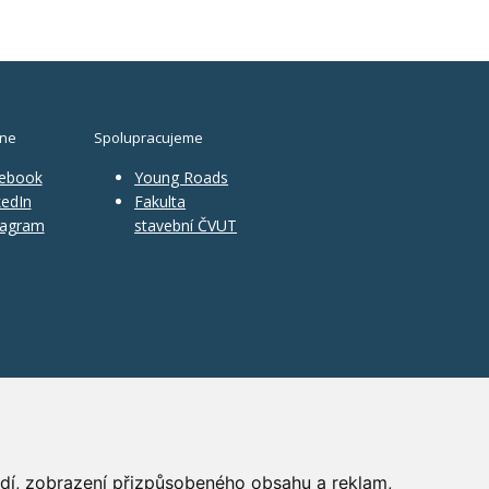
ine
Spolupracujeme
ebook
Young Roads
edIn
Fakulta
tagram
stavební ČVUT
ředí, zobrazení přizpůsobeného obsahu a reklam,