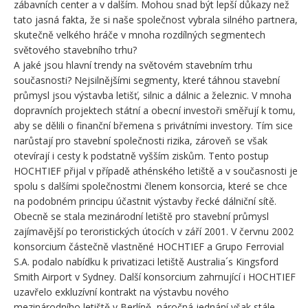
zábavních center a v dalším. Mohou snad být lepší důkazy než
tato jasná fakta, že si naše společnost vybrala silného partnera,
skutečně velkého hráče v mnoha rozdílných segmentech
světového stavebního trhu?
A jaké jsou hlavní trendy na světovém stavebním trhu
současnosti? Nejsilnějšími segmenty, které táhnou stavební
průmysl jsou výstavba letišť, silnic a dálnic a železnic. V mnoha
dopravních projektech státní a obecní investoři směřují k tomu,
aby se dělili o finanční břemena s privátními investory. Tím sice
narůstají pro stavební společnosti rizika, zároveň se však
otevírají i cesty k podstatně vyšším ziskům. Tento postup
HOCHTIEF přijal v případě athénského letiště a v současnosti je
spolu s dalšími společnostmi členem konsorcia, které se chce
na podobném principu účastnit výstavby řecké dálniční sítě.
Obecně se stala mezinárodní letiště pro stavební průmysl
zajímavější po teroristických útocích v září 2001. V červnu 2002
konsorcium částečně vlastněné HOCHTIEF a Grupo Ferrovial
S.A. podalo nabídku k privatizaci letiště Australia´s Kingsford
Smith Airport v Sydney. Další konsorcium zahrnující i HOCHTIEF
uzavřelo exkluzívní kontrakt na výstavbu nového
mezinárodního letiště v Berlíně, náročná jednání však stále