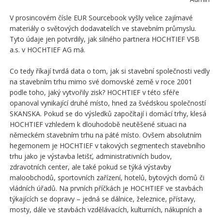
V prosincovém čísle EUR Sourcebook vyšly velice zajímavé
materiály o světových dodavatelích ve stavebním průmyslu.
Tyto údaje jen potvrdily, jak silného partnera HOCHTIEF VSB
a.s. v HOCHTIEF AG má.
Co tedy říkají tvrdá data o tom, jak si stavební společnosti vedly
na stavebním trhu mimo své domovské země v roce 2001
podle toho, jaký vytvořily zisk? HOCHTIEF v této sféře
opanoval vynikající druhé místo, hned za švédskou společností
SKANSKA. Pokud se do výsledků započítají i domácí trhy, klesá
HOCHTIEF vzhledem k dlouhodobě neutěšené situaci na
německém stavebním trhu na páté místo. Ovšem absolutním
hegemonem je HOCHTIEF v takových segmentech stavebního
trhu jako je výstavba letišť, administrativních budov,
zdravotních center, ale také pokud se týká výstavby
maloobchodů, sportovních zařízení, hotelů, bytových domů či
vládních úřadů. Na prvních příčkách je HOCHTIEF ve stavbách
týkajících se dopravy – jedná se dálnice, železnice, přístavy,
mosty, dále ve stavbách vzdělávacích, kulturních, nákupních a