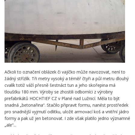
Ačkoli to označení oblázek či vajíčko může navozovat, není to
žádný střízlík. Tři metry vysoký a téměř čtyři a půl metru dlouhý
cvalík totiž váží přesně šestnáct tun a jeho skořepina má
tloušťku 180 mm. Výroby se zhostili odborníci z výrobny
prefabrikátů HOCHTIEF CZ v Plané nad Lužnicí. Měla to být
snadná „betonařina“. Stačilo připravit formu, nanést prostředek
pro snadnější vyjmutí odlitku, uložit armovací koš a vnitřní jádro
formy a pak už jen betonovat. I zde však platilo jedno významné
„ale“...