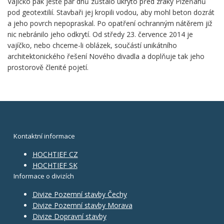
Vajíčko pak ještě pár dnů zůstalo ukryto před zraky Plzeňanů
pod geotextilií. Stavbaři jej kropili vodou, aby mohl beton dozrát
a jeho povrch nepopraskal. Po opatření ochranným nátěrem již
nic nebránilo jeho odkrytí. Od středy 23. července 2014 je
vajíčko, nebo chceme-li oblázek, součástí unikátního
architektonického řešení Nového divadla a doplňuje tak jeho
prostorově členité pojetí.
Kontaktní informace
HOCHTIEF CZ
HOCHTIEF SK
Informace o divizích
Divize Pozemní stavby Čechy
Divize Pozemní stavby Morava
Divize Dopravní stavby