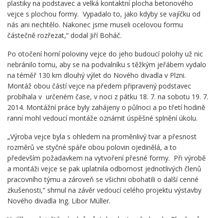
plastiky na podstavec a velká kontaktní plocha betonového
vejce s plochou formy. Vypadalo to, jako kdyby se vajíčku od
nás ani nechtělo. Nakonec jsme museli ocelovou formu
částečně rozřezat,“ dodal Jiří Boháč.
Po otočení horní poloviny vejce do jeho budoucí polohy už nic
nebránilo tomu, aby se na podvalníku s těžkým jeřábem vydalo
na téměř 130 km dlouhý výlet do Nového divadla v Plzni.
Montáž obou částí vejce na předem připravený podstavec
probíhala v určeném čase, v noci z pátku 18. 7. na sobotu 19. 7.
2014. Montážní práce byly zahájeny o půlnoci a po třetí hodině
ranní mohl vedoucí montáže oznámit úspěšné splnění úkolu.
„Výroba vejce byla s ohledem na proměnlivý tvar a přesnost
rozměrů ve styčné spáře obou polovin ojedinělá, a to
především požadavkem na vytvoření přesné formy. Při výrobě
a montáži vejce se pak uplatnila odbornost jednotlivých členů
pracovního týmu a zároveň se všichni obohatili o další cenné
zkušenosti,“ shrnul na závěr vedoucí celého projektu výstavby
Nového divadla Ing. Libor Müller.