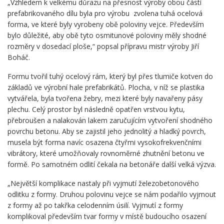
„Vzhledem k velkému důrazu na přesnost výroby obou částí
prefabrikovaného dílu byla pro výrobu zvolena tuhá ocelová
forma, ve které byly vyrobeny obě poloviny vejce. Především
bylo důležité, aby obě tyto osmitunové poloviny měly shodné
rozměry v dosedací ploše,“ popsal přípravu mistr výroby Jiří
Boháč.
Formu tvořil tuhý ocelový rám, který byl přes tlumiče kotven do
základů ve výrobní hale prefabrikátů. Plocha, v níž se plastika
vytvářela, byla tvořena žebry, mezi které byly navařeny pásy
plechu. Celý prostor byl následně opatřen vrstvou kytu,
přebroušen a nalakován lakem zaručujícím vytvoření shodného
povrchu betonu. Aby se zajistil jeho jednolitý a hladký povrch,
musela být forma navíc osazena čtyřmi vysokofrekvenčními
vibrátory, které umožňovaly rovnoměrné zhutnění betonu ve
formě. Po samotném odlití čekala na betonáře další velká výzva.
„Největší komplikace nastaly při vyjmutí železobetonového
odlitku z formy. Druhou polovinu vejce se nám podařilo vyjmout
z formy až po takřka celodenním úsilí. Vyjmutí z formy
komplikoval především tvar formy v místě budoucího osazení