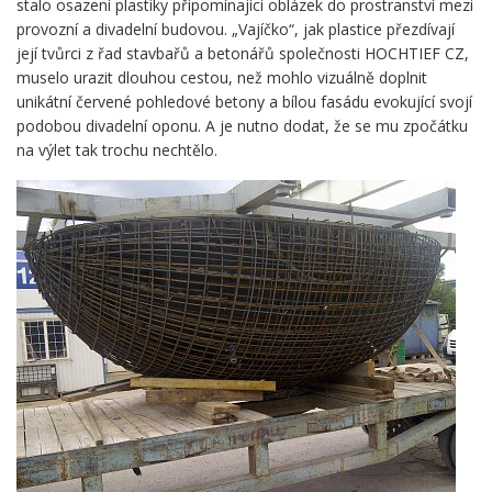
stalo osazení plastiky připomínající oblázek do prostranství mezi
provozní a divadelní budovou. „Vajíčko“, jak plastice přezdívají
její tvůrci z řad stavbařů a betonářů společnosti HOCHTIEF CZ,
muselo urazit dlouhou cestou, než mohlo vizuálně doplnit
unikátní červené pohledové betony a bílou fasádu evokující svojí
podobou divadelní oponu. A je nutno dodat, že se mu zpočátku
na výlet tak trochu nechtělo.