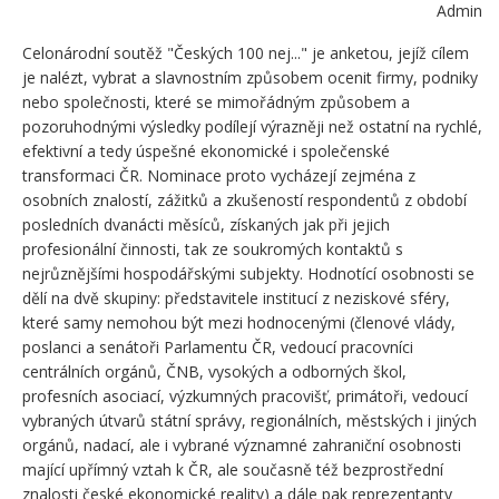
Admin
Celonárodní soutěž "Českých 100 nej..." je anketou, jejíž cílem
je nalézt, vybrat a slavnostním způsobem ocenit firmy, podniky
nebo společnosti, které se mimořádným způsobem a
pozoruhodnými výsledky podílejí výrazněji než ostatní na rychlé,
efektivní a tedy úspešné ekonomické i společenské
transformaci ČR. Nominace proto vycházejí zejména z
osobních znalostí, zážitků a zkušeností respondentů z období
posledních dvanácti měsíců, získaných jak při jejich
profesionální činnosti, tak ze soukromých kontaktů s
nejrůznějšími hospodářskými subjekty. Hodnotící osobnosti se
dělí na dvě skupiny: představitele institucí z neziskové sféry,
které samy nemohou být mezi hodnocenými (členové vlády,
poslanci a senátoři Parlamentu ČR, vedoucí pracovníci
centrálních orgánů, ČNB, vysokých a odborných škol,
profesních asociací, výzkumných pracovišť, primátoři, vedoucí
vybraných útvarů státní správy, regionálních, městských i jiných
orgánů, nadací, ale i vybrané významné zahraniční osobnosti
mající upřímný vztah k ČR, ale současně též bezprostřední
znalosti české ekonomické reality) a dále pak reprezentanty