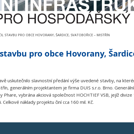
IL STAVBU PRO OBCE HOVORANY, ŠARDICE, SVATOBOŘICE – MISTŘÍN
tavbu pro obce Hovorany, Šardice
oravě uskutečnilo slavnostní předání výše uvedené stavby, na kter
řín, generálním projektantem je firma DUIS s.r.o. Brno. Generál
y Phare, vybrána akciová společnost HOCHTIEF VSB, jejíž divize 1 
 Celkové náklady projektu činí cca 160 mil. Kč.