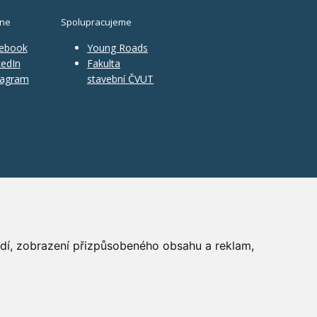
ine
Spolupracujeme
ebook
Young Roads
edIn
Fakulta
tagram
stavební ČVUT
ředí, zobrazení přizpůsobeného obsahu a reklam,
PR
|
Nastavení cookies
| Powered by:
ABRA Publisher