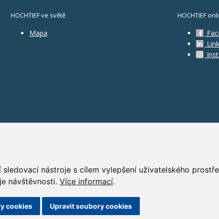
HOCHTIEF ve světě
HOCHTIEF onl
Mapa
Fac
Link
Ins
 sledovací nástroje s cílem vylepšení uživatelského prost
je návštěvnosti.
Více informací
.
GD
y cookies
Upravit soubory cookies