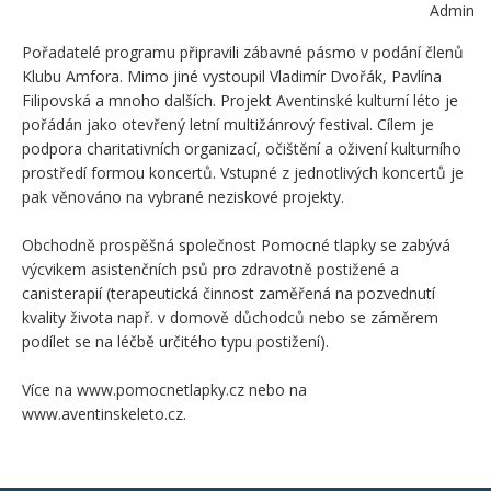
Admin
Pořadatelé programu připravili zábavné pásmo v podání členů
Klubu Amfora. Mimo jiné vystoupil Vladimír Dvořák, Pavlína
Filipovská a mnoho dalších. Projekt Aventinské kulturní léto je
pořádán jako otevřený letní multižánrový festival. Cílem je
podpora charitativních organizací, očištění a oživení kulturního
prostředí formou koncertů. Vstupné z jednotlivých koncertů je
pak věnováno na vybrané neziskové projekty.
Obchodně prospěšná společnost Pomocné tlapky se zabývá
výcvikem asistenčních psů pro zdravotně postižené a
canisterapií (terapeutická činnost zaměřená na pozvednutí
kvality života např. v domově důchodců nebo se záměrem
podílet se na léčbě určitého typu postižení).
Více na www.pomocnetlapky.cz nebo na
www.aventinskeleto.cz.