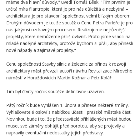
máme dva hlavní důvody," uvedl Tomáš Bílek. "Tím prvním je
určitá míra filantropie, která je pro nás důležitá a nezbytná –
architektura je pro stavební společnost velmi blízkým oborem.
Druhým důvodem je to, že soutěž o Cenu Petra Parléře je pro
nás jakýmsi ozdravným procesem. Realizujeme nejrůznější
projekty, které nemůžeme příliš ovlivnit. Proto jsme vsadili na
mladé nadějné architekty, protože bychom si přáli, aby přinesli
nové nápady a zajímavé projekty."
Cenu společnosti Stavby silnic a železnic za přínos k rozvoji
architektury měst převzali autoři návrhu Revitalizace Mírového
náměstí v Horažďovicích Martin Kožnar a Petr Kolář.
Tím byl čtvrtý ročník soutěže definitivně uzavřen.
Pátý ročník bude vyhlášen 1. února a přinese některé změny.
Vyhlašovatelé osloví s nabídkou účasti i pražské městské části.
Novinkou bude i to, že představitelé přihlášených měst budou
muset své záměry obhájit před porotou, aby se projevily a
napravily eventuální nedostatky jejich představy.