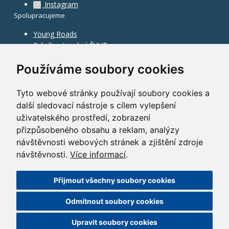
Instagram
Spolupracujeme
Young Roads
Fakulta stavební ČVUT
Používáme soubory cookies
Tyto webové stránky používají soubory cookies a
další sledovací nástroje s cílem vylepšení
uživatelského prostředí, zobrazení
přizpůsobeného obsahu a reklam, analýzy
návštěvnosti webových stránek a zjištění zdroje
návštěvnosti.
Více informací
.
Přijmout všechny soubory cookies
©
2010–2026
HOCHTIEF CZ a.s.
Odmítnout soubory cookies
GDPR
|
Nastavení cookies
| Powered by:
ABRA Publisher
Upravit soubory cookies