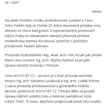
29.1.2007
Admin
Na závěr čtvrtého ročníku architektonické soutěže o Cenu
Petra Parléře byly ve čtvrtek 25. ledna slavnostně předány ceny
vítězům ve všech kategoriích. V reprezentačních prostorách
města Prahy na Mariánském náměstí přítomné přivítala
moderátorka Martina Kociánová, společně s pražským
primátorem Pavlem Bémem.
Předseda Hodnotitelské rady, Akad. arch. Petr Kovář pak předal
hlavní cenu soutěže Ing. arch. Zbyňku Ryškovi za projekt
Úprava náměstí Svobody v Přerově.
Cenu HOCHTIEF CZ – prostor pro život převzala autorská
dvojice Ing. arch. Katarína Luciaková a Ing. arch. Ludvík Křenek
z rukou předsedy představenstva a generálního ředitele
akciové společnosti HOCHTIEF CZ Tomáše Bílka za projekt
Úprava nábřeží vodního toku v městské památkové zóně
města Třešť. "K tomu, abychom podporovali právě tuto soutěž,