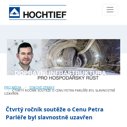
PRO MÉDIA
TISKOVÉ ZPRÁVY
ČTVRTÝ ROČNÍK SOUTĚŽE O CENU PETRA PARLÉŘE BYL SLAVNOSTNĚ
UZAVŘEN
Čtvrtý ročník soutěže o Cenu Petra
Parléře byl slavnostně uzavřen