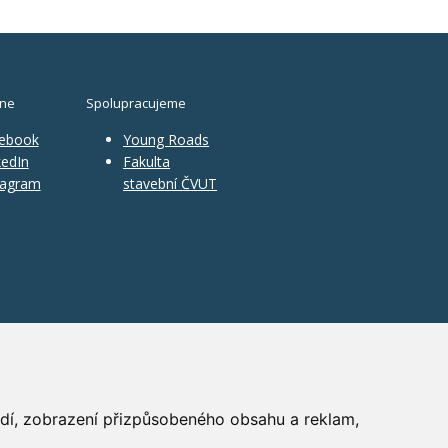
ine
Spolupracujeme
ebook
Young Roads
edIn
Fakulta
tagram
stavební ČVUT
ředí, zobrazení přizpůsobeného obsahu a reklam,