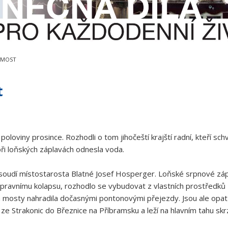
 MOST
t
loviny prosince. Rozhodli o tom jihočeští krajští radní, kteří sch
při loňských záplavách odnesla voda.
 soudí místostarosta Blatné Josef Hosperger. Loňské srpnové zápl
dopravnímu kolapsu, rozhodlo se vybudovat z vlastních prostředk
a mosty nahradila dočasnými pontonovými přejezdy. Jsou ale opatř
y ze Strakonic do Březnice na Příbramsku a leží na hlavním tahu sk