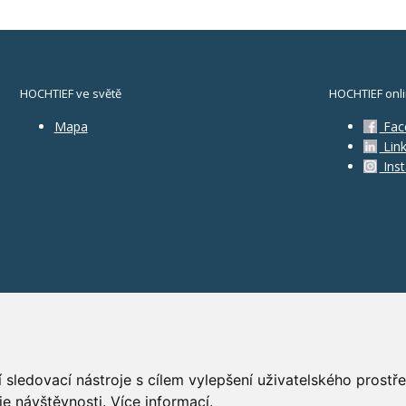
HOCHTIEF ve světě
HOCHTIEF onl
Mapa
Fac
Link
Ins
 sledovací nástroje s cílem vylepšení uživatelského prost
je návštěvnosti.
Více informací
.