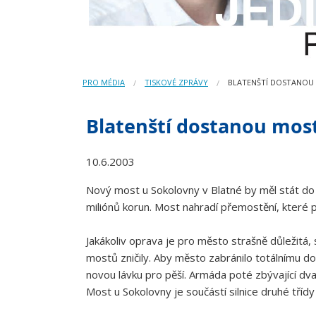
PRO MÉDIA
TISKOVÉ ZPRÁVY
BLATENŠTÍ DOSTANOU
Blatenští dostanou mos
10.6.2003
Nový most u Sokolovny v Blatné by měl stát do po
miliónů korun. Most nahradí přemostění, které 
Jakákoliv oprava je pro město strašně důležitá,
mostů zničily. Aby město zabránilo totálnímu 
novou lávku pro pěší. Armáda poté zbývající dv
Most u Sokolovny je součástí silnice druhé tříd