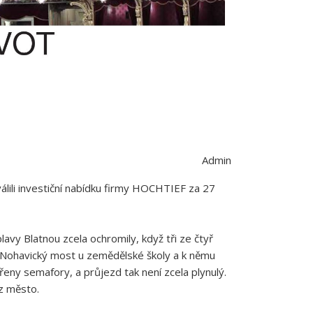
Admin
válili investiční nabídku firmy HOCHTIEF za 27
avy Blatnou zcela ochromily, když tři ze čtyř
ů Nohavický most u zemědělské školy a k němu
eny semafory, a průjezd tak není zcela plynulý.
rz město.