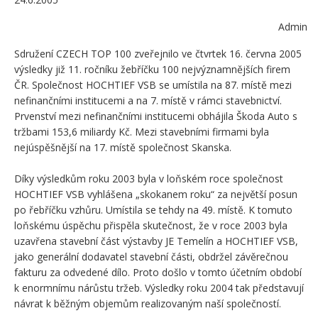
Admin
Sdružení CZECH TOP 100 zveřejnilo ve čtvrtek 16. června 2005
výsledky již 11. ročníku žebříčku 100 nejvýznamnějších firem
ČR. Společnost HOCHTIEF VSB se umístila na 87. místě mezi
nefinančními institucemi a na 7. místě v rámci stavebnictví.
Prvenství mezi nefinančními institucemi obhájila Škoda Auto s
tržbami 153,6 miliardy Kč. Mezi stavebními firmami byla
nejúspěšnější na 17. místě společnost Skanska.
Díky výsledkům roku 2003 byla v loňském roce společnost
HOCHTIEF VSB vyhlášena „skokanem roku“ za největší posun
po řebříčku vzhůru. Umístila se tehdy na 49. místě. K tomuto
loňskému úspěchu přispěla skutečnost, že v roce 2003 byla
uzavřena stavební část výstavby JE Temelín a HOCHTIEF VSB,
jako generální dodavatel stavební části, obdržel závěrečnou
fakturu za odvedené dílo. Proto došlo v tomto účetním období
k enormnímu nárůstu tržeb. Výsledky roku 2004 tak představují
návrat k běžným objemům realizovaným naší společností.