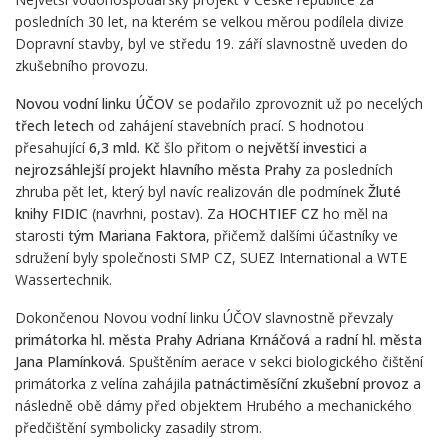
posledních 30 let, na kterém se velkou měrou podílela divize
Dopravní stavby, byl ve středu 19. září slavnostně uveden do
zkušebního provozu.
Novou vodní linku ÚČOV
se podařilo zprovoznit už po necelých
třech letech
od zahájení stavebních prací. S hodnotou
přesahující
6,3 mld. Kč
šlo přitom o
největší investici
a
nejrozsáhlejší projekt
hlavního města Prahy
za posledních
zhruba pět let, který byl navíc realizován dle podmínek
Žluté
knihy FIDIC
(navrhni, postav). Za
HOCHTIEF CZ
ho měl na
starosti
tým Mariana Faktora
, přičemž dalšími účastníky ve
sdružení byly společnosti SMP CZ, SUEZ International a WTE
Wassertechnik.
Dokončenou Novou vodní linku ÚČOV slavnostně převzaly
primátorka hl. města Prahy Adriana Krnáčová
a
radní hl. města
Jana Plamínková
. Spuštěním aerace v sekci biologického čištění
primátorka z velína zahájila
patnáctiměsíční zkušební provoz
a
následně obě dámy před objektem Hrubého a mechanického
předčištění symbolicky zasadily strom.