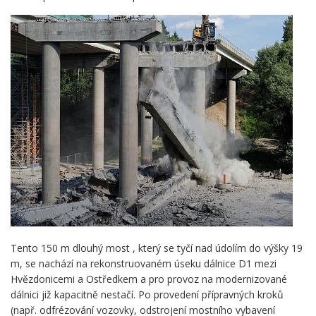
Tento 150 m dlouhý most , který se tyčí nad údolím do výšky 19
m, se nachází na rekonstruovaném úseku dálnice D1 mezi
Hvězdonicemi a Ostředkem a pro provoz na modernizované
dálnici již kapacitně nestačí. Po provedení přípravných kroků
(např. odfrézování vozovky, odstrojení mostního vybavení