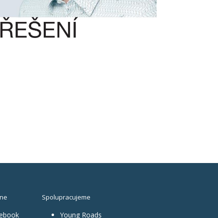
ine
Spolupracujeme
ebook
Young Roads