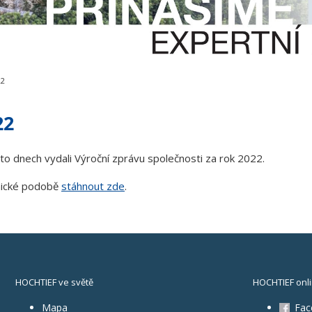
22
22
hto dnech vydali Výroční zprávu společnosti za rok 2022.
onické podobě
stáhnout zde
.
HOCHTIEF ve světě
HOCHTIEF onl
Mapa
Fac