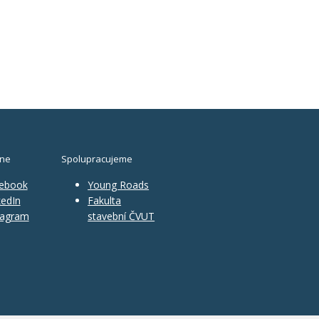
ine
Spolupracujeme
ebook
Young Roads
edIn
Fakulta
tagram
stavební ČVUT