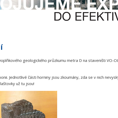
í
a Doplňkového geologického průzkumu metra D na staveništi VO-OL
nii. Jednotlivé části horniny jsou zkoumány, zda se v nich nevy
laštovky už tu jsou!