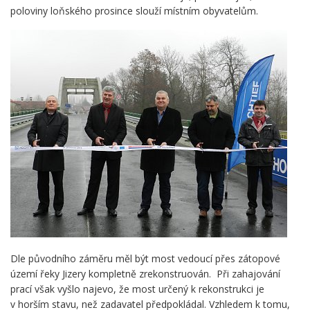
poloviny loňského prosince slouží místním obyvatelům.
Dle původního záměru měl být most vedoucí přes zátopové
území řeky Jizery kompletně zrekonstruován. Při zahajování
prací však vyšlo najevo, že most určený k rekonstrukci je
v horším stavu, než zadavatel předpokládal. Vzhledem k tomu,