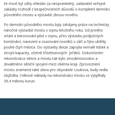
že most byl záhy shledán za neopravitelný, zadavatel veřejné
zakázky rozhodl z bezpečnostních důvodů o kompletní demolici
původního mostu a výstavbě zbrusu nového.
Po demolici původního mostu byly zahájeny práce na technicky
náročné výstavbě mostu v srpnu letošního roku. Od prvního
vrtání a betonování pilot v srpnu, přes výstavbu podpůrných
konstrukcí, navezení a osazování nosníků v září a říjnu uběhly
pouhé čtyři měsíce. Do výstavby divize zapojila nemalé lidské a
strojní kapacity, včetně třísettunových jeřábů. Dokončením
rekonstrukce silnice a mostu tak bylo zmodernizováno a
zkvalitněno silniční spojení mezi oběma kraji. Zprovoznění
mostu znamená také úlevu pro obyvatele Loukova, kudy vedla
objížďka. Celkové náklady na rekonstrukci mostu se vyšplhaly
39,4 milionu korun.