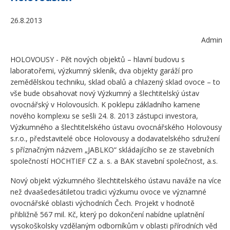
26.8.2013
Admin
HOLOVOUSY - Pět nových objektů – hlavní budovu s
laboratořemi, výzkumný skleník, dva objekty garáží pro
zemědělskou techniku, sklad obalů a chlazený sklad ovoce – to
vše bude obsahovat nový Výzkumný a šlechtitelský ústav
ovocnářský v Holovousích. K poklepu základního kamene
nového komplexu se sešli 24. 8. 2013 zástupci investora,
Výzkumného a šlechtitelského ústavu ovocnářského Holovousy
s.r.o., představitelé obce Holovousy a dodavatelského sdružení
s příznačným názvem „JABLKO“ skládajícího se ze stavebních
společností HOCHTIEF CZ a. s. a BAK stavební společnost, a.s.
Nový objekt výzkumného šlechtitelského ústavu naváže na více
než dvaašedesátiletou tradici výzkumu ovoce ve významné
ovocnářské oblasti východních Čech. Projekt v hodnotě
přibližně 567 mil. Kč, který po dokončení nabídne uplatnění
vysokoškolsky vzdělaným odborníkům v oblasti přírodních věd