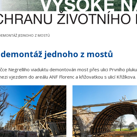
 DEMONTÁŽ JEDNOHO Z MOSTŮ
á demontáž jednoho z mostů
čce Negrelliho viaduktu demontován most přes ulici Prvního pluk
ezi vjezdem do areálu ANF Florenc a křižovatkou s ulicí Křižíkova.