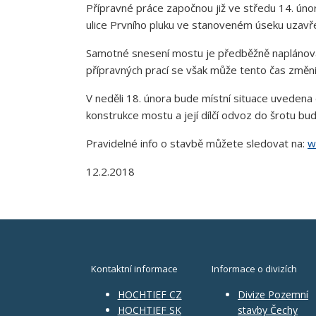
Přípravné práce započnou již ve středu 14. úno
ulice Prvního pluku ve stanoveném úseku uzavře
Samotné snesení mostu je předběžně naplánován
přípravných prací se však může tento čas změni
V neděli 18. února bude místní situace uvedena 
konstrukce mostu a její dílčí odvoz do šrotu bud
Pravidelné info o stavbě můžete sledovat na:
w
12.2.2018
Kontaktní informace
Informace o divizích
HOCHTIEF CZ
Divize Pozemní
HOCHTIEF SK
stavby Čechy