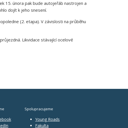
tek 15. února pak bude autojeřáb nastrojen a
lo dojít k jeho snesení.
poledne (2. etapa). V závislosti na průběhu
průjezdná. Likvidace stávající ocelové
ine
Spolupracujeme
ebook
Young Roads
edIn
Fakulta