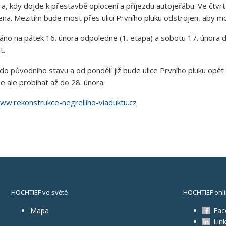
ra, kdy dojde k přestavbě oplocení a příjezdu autojeřábu. Ve čtvr
na. Mezitím bude most přes ulici Prvního pluku odstrojen, aby moh
o na pátek 16. února odpoledne (1. etapa) a sobotu 17. února do
t.
do původního stavu a od pondělí již bude ulice Prvního pluku opět 
e ale probíhat až do 28. února.
ww.rekonstrukce-negrelliho-viaduktu.cz
HOCHTIEF ve světě
HOCHTIEF onl
Mapa
Fac
Link