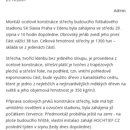
Admin
Montáž ocelové konstrukce střechy budoucího fotbalového
stadionu SK Slavia Praha v Edenu byla zahájena ve středu 29.
srpna v 10 hodin dopoledne. Obrovský jeřáb zvedl jeho první
část vážící 38 tun. Celková hmotnost střechy je 1300 tun –
skládá se z jedenácti částí.
Střecha, tvořící klenbu bez jediného sloupu, je provedena z
ocelové konstrukce, střešní plášť je tvořen z trapézových
plechů a střešní folie, na podhled, tzn. vnitřní pohledově
exponovanou část, bude využito dřevo z kanadského cedru,
které je jedno z nejlehčích a nejtrvanlivějších měkkých dřevin na
světě a jeho objemová hmotnost je 350 kg/m3.
Příprava ocelových prvků konstrukce střechy, kde má být
umístěno osvětlení a ozvučení stadionu, byla zahájena již
počátkem července. Předmontáž proběhla ještě na zemi - na
ploše budoucího hřiště, vlastní instalaci zahájil HOCHTIEF CZ
poslední týden v srpnu (tedy dnes dopoledne).