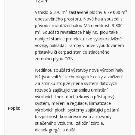
12,4 m.
Vzniklo 6 370 m² zastavěné plochy a 79 000 m³
obestavěného prostoru. Nová hala sousedí s
původní montážní halou M5 o velikosti 3 300
m². Součástí revitalizace haly M5 jsou také
nabíjecí stanice pro elektrické vysokozdvižné
vozíky, nakládací rampy v nově vybudovaném
přístavku či čerpací stanice stlačeného
zemního plynu CGN.
Nedílnou součástí výstavby nové výrobní haly
N2 jsou vnitřní technologické celky a zařízení.
Za zmínku stojí zejména systém datových
rozvodů zajišťující variabilitu umístění
výrobních linek, docházkový a přístupový
systém, měření a regulace, klimatizace
Popis:
výrobních ploch, systémy zajišťující požární
bezpečnost, kompresorovna a rozvody
stlačeného vzduchu, záložní zdroje,
dieselagregát a další.