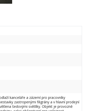
odlaží kanceláře a zázemí pro pracovníky
stavky zastropenými filigrány a v hlavní prodejní
větlena šedovými světlíky. Objekt je provozně
odejnu, sekci občerstvení pro veřejnost,