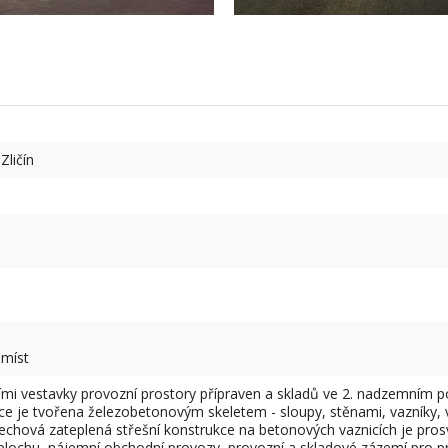
Zličín
 míst
mi vestavky provozní prostory přípraven a skladů ve 2. nadzemním p
 je tvořena železobetonovým skeletem - sloupy, stěnami, vazníky, ve
echová zateplená střešní konstrukce na betonových vaznicích je pros
plochu, nájemní obchodní provozy, provozní a skladové zázemí pro pr