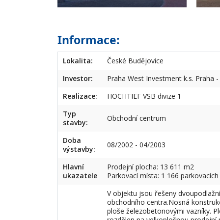
Informace:
Lokalita:
České Budějovice
Investor:
Praha West Investment k.s. Praha - 
Realizace:
HOCHTIEF VSB divize 1
Typ
Obchodní centrum
stavby:
Doba
08/2002 - 04/2003
výstavby:
Hlavní
Prodejní plocha: 13 611 m2
ukazatele
Parkovací místa: 1 166 parkovacích
V objektu jsou řešeny dvoupodlažní
obchodního centra.Nosná konstrukce
ploše železobetonovými vazníky. Pl
rozdělen na velkoplošnou prodejní 