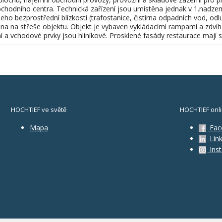
bchodního centra. Technická zařízení jsou umístěna jednak v 1.nadz
eho bezprostřední blízkosti (trafostanice, čistírna odpadních vod, odl
těna na střeše objektu. Objekt je vybaven vykládacími rampami a zdvi
ní a vchodové prvky jsou hliníkové. Prosklené fasády restaurace mají stí
HOCHTIEF ve světě
HOCHTIEF onl
Mapa
Fac
Link
Ins