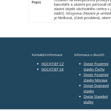
Popis
kanceláře a zázemí pro personál o
vlastní objekt obchodního centra v j
nádrž). Strojovna chlazení je umís
je hliníková, zčásti prosklená, oken
Kontaktní informace
Informace o divizích
HOCHTIEF CZ
Divize Pozemní
HOCHTIEF SK
stavby Čechy
Divize Pozemní
stavby Morava
Divize Dopravní
stavby
Divize Stavební
služby