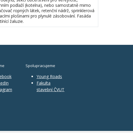
emním podlaží (kotelna), nebo samostatně mimo
učovač ropných látek, retenční nádrž, sprinklerová
hacími plošinami pro plynulé zásobování. Fasáda
nící žaluzie.
ine
Spolupracujeme
ebook
Young Roads
edIn
Fakulta
tagram
stavební ČVUT