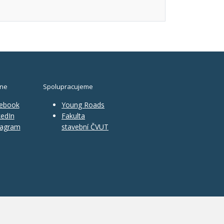
ine
Spolupracujeme
ebook
Young Roads
edIn
Fakulta
tagram
stavební ČVUT