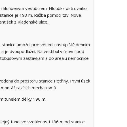
ním hloubeným vestibulem. Hloubka ostrovního
 stanice je 193 m. Ražba pomocí tzv. Nové
ntišek z Kladenské ulice.
e stanice umožní prosvětlení nástupiště denním
a je dvoupodlažní. Na vestibul v úrovni pod
utobusovým zastávkám a do areálu nemocnice.
vedena do prostoru stanice Petřiny. První úsek
 montáž razících mechanismů.
ým tunelem délky 190 m.
lejný tunel ve vzdálenosti 186 m od stanice