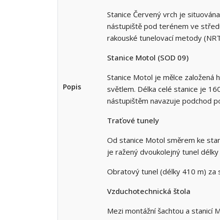
Stanice Červený vrch je situován
nástupiště pod terénem ve středu
rakouské tunelovací metody (NRTM
Stanice Motol (SOD 09)
Stanice Motol je mělce založená h
Popis
světlem. Délka celé stanice je 16
nástupištěm navazuje podchod po
Traťové tunely
Od stanice Motol směrem ke stani
je ražený dvoukolejný tunel dél
Obratový tunel (délky 410 m) za
Vzduchotechnická štola
Mezi montážní šachtou a stanicí 