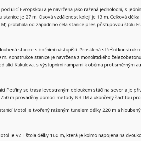
a pod ulicí Evropskou a je navržena jako ražená jednolodní, s jed
 stanice je 27 m. Osová vzdálenost kolejí je 13 m. Celková délka
) probíhala od západního čela stanice přes přístupovou štolu Fra
loubená stanice s bočními nástupišti. Prosklená střešní konstrukc
0 m. Konstrukce stanice je navržena z monolitického železobetonu 
d ulicí Kukulova, s výstupními rampami k oběma protisměrným a
ci Petřiny se trasa levostraným obloukem stáčí na sever a je při
ky 750 m prováděný pomocí metody NRTM a ukončený šachtou pro
 stanicí Motol je tvořený raženým tunelem délky 220 m a hlouben
Motol je VZT štola délky 160 m, která je kolmo napojena na dvouko