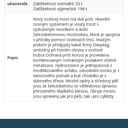
ukazatele
Zatížitelnost normální: 32 t
Zatížitelnost výjimečná: 196 t
Nový ocelový most má dvě pole. Hlavním
nosným systémem je visutý most s
vyztuženým nosníkem a dolní
železobetonovou mostovkou, která je spojena
s příčníky pomocí ocelových trnů. Visutým
prvkem je předpjatý kabel firmy Diwydag,
umístěný při horním obrysu v ocelové
trubce.Ochrana proti korozi je provedena
Popis
kombinovaným ochranným povlakem včetně
metalizace. Hydroizolace je jednopásová z
modifikovaného asfaltu, odvodnění mostu je z
nerezového potrubí a kryt chodníku je z
dubového dřeva. Mostní opěry a středový pilíř
jsou ze železobetonu se vzhledovou úpravou
přirozeného hladkého betonu. Okraje mostu
jsou upraveny jak pro pěší, tak i pro cyklisty.