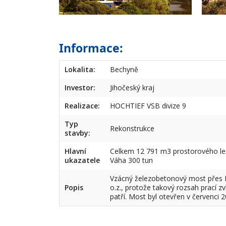
Informace:
Lokalita:
Bechyně
Investor:
Jihočeský kraj
Realizace:
HOCHTIEF VSB divize 9
Typ
Rekonstrukce
stavby:
Hlavní
Celkem 12 791 m3 prostorového le
ukazatele
Váha 300 tun
Vzácný železobetonový most přes Lu
Popis
o.z., protože takový rozsah prací z
patří. Most byl otevřen v červenci 2