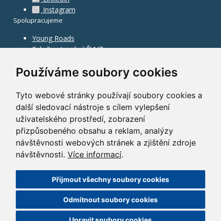
Instagram
Spolupracujeme
Young Roads
Fakulta stavební ČVUT
Používáme soubory cookies
Tyto webové stránky používají soubory cookies a
další sledovací nástroje s cílem vylepšení
uživatelského prostředí, zobrazení
přizpůsobeného obsahu a reklam, analýzy
návštěvnosti webových stránek a zjištění zdroje
návštěvnosti.
Více informací
.
Přijmout všechny soubory cookies
©
2010–2026
HOCHTIEF CZ a.s.
Odmítnout soubory cookies
GDPR
|
Nastavení cookies
| Powered by:
ABRA Publisher
Upravit soubory cookies