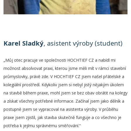
Karel Sladký
, asistent výroby (student)
„Můj otec pracuje ve společnosti HOCHTIEF CZ a nabídl mi
možnost absolvovat praxi, kterou jsme měli mít v rámci stavební
průmyslovky, právě zde. V HOCHTIEF CZ jsem našel přátelské a
kolegiální prostředí. Kdykoliv jsem si nebyl jistý nějakým úkolem
na stavbě během praxe, mohl jsem se bez obav obrátit na kolegy
a získat všechny potřebné informace. Začínal jsem jako dělník a
postupně jsem se vypracoval na asistenta výroby. V průběhu
praxe jsem zjistil, jak stavba skutečně funguje a co všechno je
potřeba k jejímu správnému směřování.“