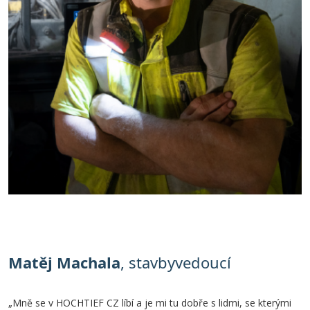
Matěj Machala
, stavbyvedoucí
„Mně se v HOCHTIEF CZ líbí a je mi tu dobře s lidmi, se kterými