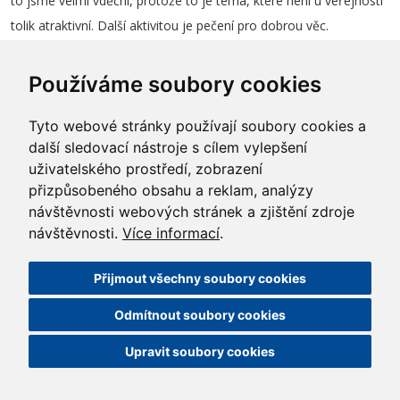
to jsme velmi vděční, protože to je téma, které není u veřejnosti
tolik atraktivní. Další aktivitou je pečení pro dobrou věc.
Málokoho by asi napadlo, že lidé, kteří pracují v technických
oborech, dokážou péct neskutečné dobroty. Organizujeme také
Používáme soubory cookies
dobrovolnický den. Je úžasné, že se ho zúčastní lidé různých
Tyto webové stránky používají soubory cookies a
pozic a profesí napříč celou společností. Nikoho k ničemu
další sledovací nástroje s cílem vylepšení
nemusíme nutit, dělají to naprosto samozřejmě. A za to jim patří
uživatelského prostředí, zobrazení
dík.“
přizpůsobeného obsahu a reklam, analýzy
návštěvnosti webových stránek a zjištění zdroje
návštěvnosti.
Více informací
.
Přijmout všechny soubory cookies
Odmítnout soubory cookies
Upravit soubory cookies