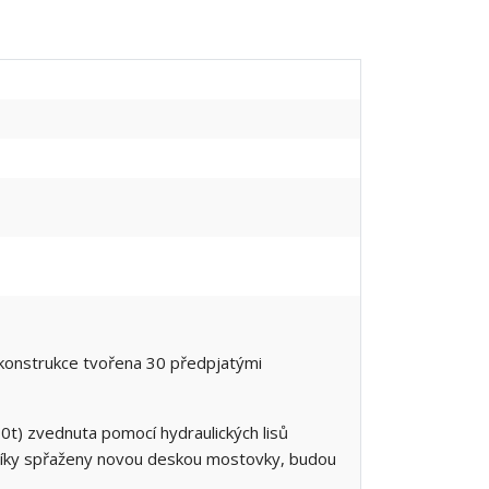
 konstrukce tvořena 30 předpjatými
t) zvednuta pomocí hydraulických lisů
sníky spřaženy novou deskou mostovky, budou