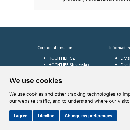
Contact information
Information
HOCHTIEF CZ
Divis
HOCHTIEF Slovensko
Divi
HOCHTIEF Facility
Divis
Management
Infra
We use cookies
Divis
Servi
We use cookies and other tracking technologies to im
our website traffic, and to understand where our visit
©2014 HOCHTIEF CZ a. s. |
Česky
I agree
I decline
Change my preferences